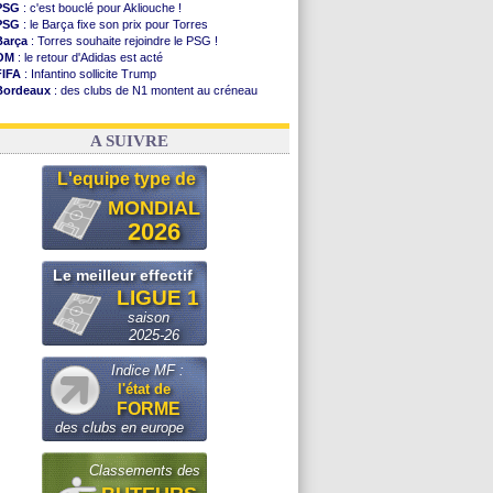
PSG
: c'est bouclé pour Akliouche !
PSG
: le Barça fixe son prix pour Torres
Barça
: Torres souhaite rejoindre le PSG !
OM
: le retour d'Adidas est acté
FIFA
: Infantino sollicite Trump
Bordeaux
: des clubs de N1 montent au créneau
Argentine
: quand Medina recadre... sa mère
Real
: le démenti de Leipzig pour Diomandé
A SUIVRE
L'equipe type de
MONDIAL
2026
Le meilleur effectif
LIGUE 1
saison
2025-26
Indice MF :
l'état de
FORME
des clubs en europe
Classements des