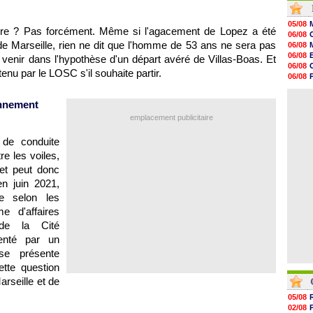
20h01
19h18
05/08
stoire ? Pas forcément. Même si l'agacement de Lopez a été
19h09
06/08
18h48
de Marseille, rien ne dit que l'homme de 53 ans ne sera pas
06/08
18h37
06/08
venir dans l'hypothèse d'un départ avéré de Villas-Boas. Et
18h29
06/08
enu par le LOSC s'il souhaite partir.
17h58
06/08
17h46
06/08
17h32
06/08
onnement
17h16
16h59
emplacement publicitaire
16h37
16h33
 de conduite
16h27
re les voiles,
16h22
s et peut donc
en juin 2021,
e selon les
 d'affaires
 de la Cité
tenté par un
se présente
tte question
arseille et de
05/08
02/08