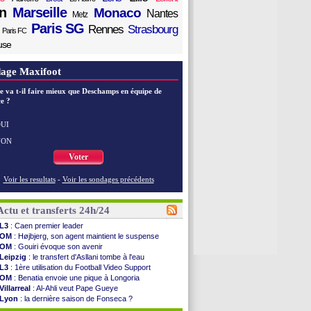
n
Marseille
Monaco
Nantes
Metz
Paris SG
Rennes
Strasbourg
Paris FC
use
age Maxifoot
e va t-il faire mieux que Deschamps en équipe de
e ?
UI
NON
Voter
Voir les resultats
-
Voir les sondages précédents
Actu et transferts 24h/24
L3
: Caen premier leader
OM
: Højbjerg, son agent maintient le suspense
OM
: Gouiri évoque son avenir
Leipzig
: le transfert d'Asllani tombe à l'eau
L3
: 1ère utilisation du Football Video Support
OM
: Benatia envoie une pique à Longoria
Villarreal
: Al-Ahli veut Pape Gueye
Lyon
: la dernière saison de Fonseca ?
OM
: un nouveau prétendant pour Højbjerg