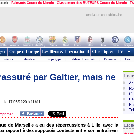
etenir :
Palmarès Coupe du Monde
-
Classement des BUTEURS Coupe du Monde
-
TA
emplacement publicitaire
n Utd
Arsenal
Liverpool
ManCity
Barca
Real
Atletico
Milan
Juve
Inter
Naples
ger
Coupe d'Europe
Les Bleus & International
Chroniques
TV
+
Buteurs
|
Calendrier
|
Equipe type
|
Tableau Transferts
|
Palmarès
|
Les Cl
 rassuré par Galtier, mais ne
Lien
Act
Ré
Cl
Ca
ne: le
17/05/2020
à
11h11
Pa
Ta
mprimer
e de Marseille a eu des répercussions à Lille, avec la
Ligu
par rapport à des supposés contacts entre son entraîneur
Anger