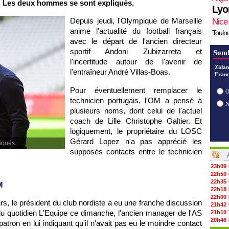
n. Les deux hommes se sont expliqués.
Lyo
Depuis jeudi, l'Olympique de Marseille
Nice
anime l'actualité du football français
Toulo
avec le départ de l'ancien directeur
sportif Andoni Zubizarreta et
Sond
l'incertitude autour de l'avenir de
Zidan
l'entraîneur André Villas-Boas.
Franc
Pour éventuellement remplacer le
O
technicien portugais, l'OM a pensé à
plusieurs noms, dont celui de l'actuel
coach de Lille Christophe Galtier. Et
logiquement, le propriétaire du LOSC
Gérard Lopez n'a pas apprécié les
iqués.
supposés contacts entre le technicien
23h09
22h50
22h35
M
22h18
22h00
s, le président du club nordiste a eu une franche discussion
21h42
 du quotidien L'Equipe ce dimanche, l'ancien manager de l'AS
21h10
20h46
atron en lui indiquant qu'il n'avait pas eu le moindre contact
20h30