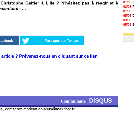
01/08
hristophe Galtier à Lille ? N'hésitez pas à réagir et à
02/08
mmentaire
» …
01/08
05/08
03/08
05/08
03/08
03/08
Facebook
Partager sur Twitter
article ? Prévenez-nous en cliquant sur ce lien
DISQUS
Communauté
us, contactez
moderation-abus@maxifoot.fr