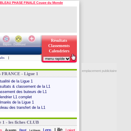
BLEAU PHASE FINALE Coupe du Monde
Résultats
Bayern
Dortmund
Classements
Calendriers
ubs
|
emplacement publicitaire
s FRANCE - Ligue 1
ualité de la Ligue 1
sultats & classement de la L1
assement des buteurs de L1
lendrier L1 complet
lmarès de la Ligue 1
bleau des transfert de la L1
e 1 - les fiches CLUB
Lille
Lens
s
Auxerre
Lorient
Brest
Le Havre