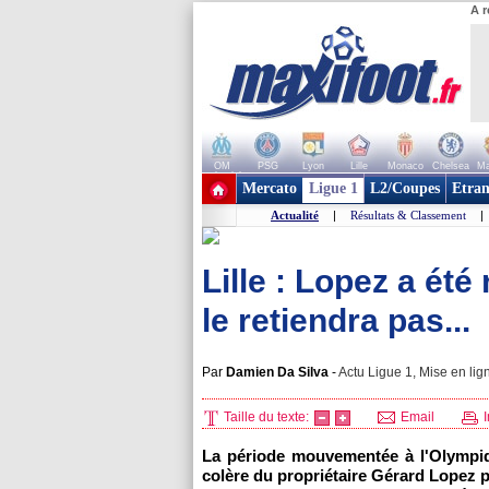
A r
OM
PSG
Lyon
Lille
Monaco
Chelsea
Ma
+ de clubs
Mercato
Ligue 1
L2/Coupes
Etran
Actualité
|
Résultats & Classement
|
Lille : Lopez a été
le retiendra pas...
Par
Damien Da Silva
-
Actu Ligue 1, Mise en lig
Taille du texte:
Email
I
La période mouvementée à l'Olympiqu
colère du propriétaire Gérard Lopez 