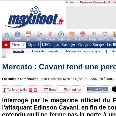
A retenir :
Palmarès Coupe du Mond
OM
PSG
Lyon
Lille
Monaco
Chelsea
Man Utd
Arsenal
Liverpool
ManCity
Ba
+ de clubs
Mercato
Ligue 1
L2/Coupes
Etranger
Coupe d'Europe
Les B
Actualité
|
Journal des Transferts
|
Tableaux des transferts Ligue 1
|
Tabl
Mercato : Cavani tend une per
Par
Romain Lantheaume
-
Actu Transferts, Mise en ligne: le
13/05/2020
à
16h30
Taille du texte:
Email
Imprimer
Interrogé par le magazine officiel du 
l'attaquant Edinson Cavani, en fin de con
entendu qu'il ne ferme pas la porte à u