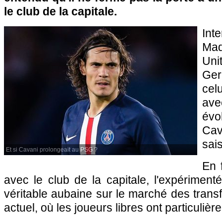
le club de la capitale.
Int
Ma
Uni
Ger
cel
av
év
Ca
sai
Et si Cavani prolongeait au PSG ?
En 
avec le club de la capitale, l'expérimenté
véritable aubaine sur le marché des transf
actuel, où les joueurs libres ont particulièr