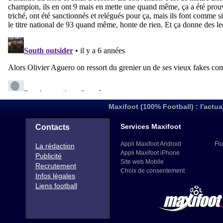
Maxifoot (100% Football) : l'actua
Services Maxifoot
Contacts
Appli Maxifoot Android
Flu
La rédaction
Appli Maxifoot iPhone
Publicité
Site web Mobile
Recrutement
Choix de consentement
Infos légales
Liens football