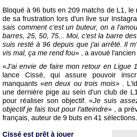
Bloqué à 96 buts en 209 matchs de L1, le nat
de sa frustration lors d'un live sur Instag
sais comment c'est un buteur, on a l'amou
barres, 25, 50, 75... Moi, c'est la barre de
suis resté à 96 depuis que j'ai arrêté. Il 
vis mal, ça me rend fou
» , a avoué l'ancien
«
J'ai envie de faire mon retour en Ligue 
lance Cissé, qui assure pouvoir inscr
manquants «
en deux ou trois mois
» . L'
une dernière pige au sein d'un club de L
pour réaliser son objectif. «
Je suis assez
objectif je fais tout pour l'atteindre
» , a pré
français, auteur de 9 buts en 41 sélections
Cissé est prêt à jouer