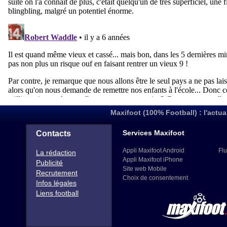
Maxifoot (100% Football) : l'actua
Services Maxifoot
Contacts
Appli Maxifoot Android
Flu
La rédaction
Appli Maxifoot iPhone
Publicité
Site web Mobile
Recrutement
Choix de consentement
Infos légales
Liens football