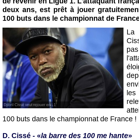
de revenir en Ligue 1. L'attaquant franç
deux ans, est prêt à jouer gratuitemen
100 buts dans le championnat de France
La 
Cis
pas
l'a
élo
de
env
le
rel
Djibril Cissé veut rejouer en L1
att
100 buts dans le championnat de France !
D. Cissé - «
la barre des 100 me hante
»