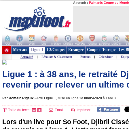
A retenir :
Palmarès Coupe du Mond
OM
PSG
Lyon
Lille
Monaco
Chelsea
Man Utd
Arsenal
Liverpool
ManCity
Ba
+ de clubs
Mercato
Ligue 1
L2/Coupes
Etranger
Coupe d'Europe
Les B
Actualité
|
Résultats & Classement
|
Buteurs
|
Calendrier
|
Equip
Ligue 1 : à 38 ans, le retraité D
revenir pour relever un ultime d
Par
Romain Rigaux
-
Actu Ligue 1, Mise en ligne: le
08/05/2020
à
14h13
Taille du texte:
Email
Imprimer
Lors d'un live pour So Foot, Djibril Cis