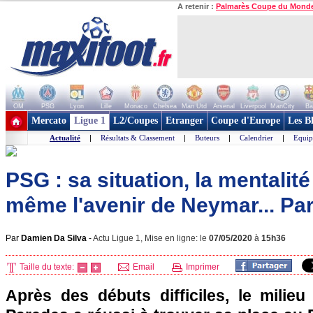
A retenir :
Palmarès Coupe du Mond
OM
PSG
Lyon
Lille
Monaco
Chelsea
Man Utd
Arsenal
Liverpool
ManCity
Ba
+ de clubs
Mercato
Ligue 1
L2/Coupes
Etranger
Coupe d'Europe
Les B
Actualité
|
Résultats & Classement
|
Buteurs
|
Calendrier
|
Equip
PSG : sa situation, la mentalité
même l'avenir de Neymar... Par
Par
Damien Da Silva
-
Actu Ligue 1, Mise en ligne: le
07/05/2020
à
15h36
Taille du texte:
Email
Imprimer
Après des débuts difficiles, le milieu