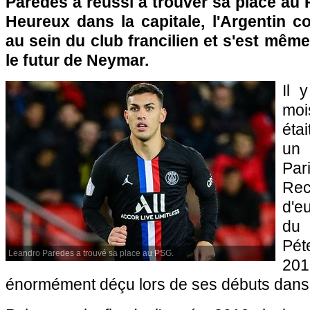
Paredes a réussi à trouver sa place au 
Heureux dans la capitale, l'Argentin c
au sein du club francilien et s'est mêm
le futur de Neymar.
Il 
moi
éta
un
Par
Rec
d'e
du
Pét
Leandro Paredes a trouvé sa place au PSG.
201
énormément déçu lors de ses débuts dans l