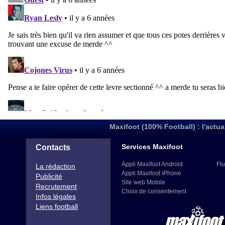
Maxifoot (100% Football) : l'actua
Services Maxifoot
Contacts
Appli Maxifoot Android
Flu
La rédaction
Appli Maxifoot iPhone
Publicité
Site web Mobile
Recrutement
Choix de consentement
Infos légales
Liens football