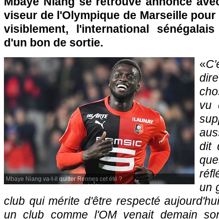
Mbaye Niang se retrouve annoncé avec
viseur de l'Olympique de Marseille pour 
visiblement, l'international sénégalais
d'un bon de sortie.
«
C'
dire
cho
vu 
sup
aus
dit
que
réfl
Mbaye Niang va-t-il quitter Rennes cet été ?
un 
club qui mérite d'être respecté aujourd'hu
un club comme l'OM venait demain son