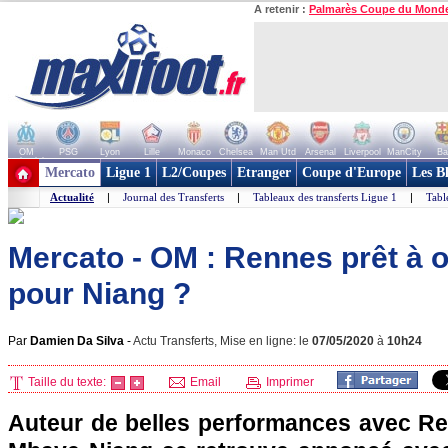
A retenir :
Palmarès Coupe du Mond
OM
PSG
Lyon
Lille
Monaco
Chelsea
Man Utd
Arsenal
Liverpool
ManCity
Ba
+ de clubs
Mercato
Ligue 1
L2/Coupes
Etranger
Coupe d'Europe
Les B
Actualité
|
Journal des Transferts
|
Tableaux des transferts Ligue 1
|
Tabl
Mercato - OM : Rennes prêt à ou
pour Niang ?
Par
Damien Da Silva
-
Actu Transferts, Mise en ligne: le
07/05/2020
à
10h24
Taille du texte:
Email
Imprimer
Auteur de belles performances avec Ren