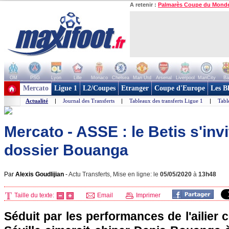
A retenir :
Palmarès Coupe du Mond
OM
PSG
Lyon
Lille
Monaco
Chelsea
Man Utd
Arsenal
Liverpool
ManCity
Ba
+ de clubs
Mercato
Ligue 1
L2/Coupes
Etranger
Coupe d'Europe
Les B
Actualité
|
Journal des Transferts
|
Tableaux des transferts Ligue 1
|
Tabl
Mercato - ASSE : le Betis s'invi
dossier Bouanga
Par
Alexis Goudlijian
-
Actu Transferts, Mise en ligne: le
05/05/2020
à
13h48
Taille du texte:
Email
Imprimer
Séduit par les performances de l'ailier c