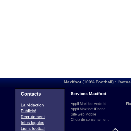
Maxifoot (100% Football) : l'actua
Services Maxifoot
Contacts
Appli Maxifoot Android
Flu
La rédaction
Appli Maxifoot iPhone
Publicité
Site web Mobile
Recrutement
Choix de consentement
Infos légales
Liens football