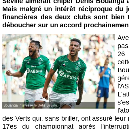
Séville aimerait chiper Denis Bouanga à
Mais malgré un intérêt réciproque du j
financières des deux clubs sont bien 
déboucher sur un accord prochainemen
Av
pa
26 
ce
Bou
gér
l'
L'a
s'
Bouanga intéresse le Betis Séville.
l'at
des Verts qui, sans briller, ont assuré leur
17es du championnat après l'interrupti