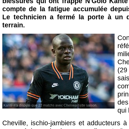
blessures qui ont frappé N'Golo Kanté 
compte de la fatigue accumulée depui
Le technicien a fermé la porte à un 
terrain.
Co
réf
mil
Che
(29
sai
com
pri
des
Kanté n'a disputé que 22 matchs avec Chelsea cette saison.
qui 
Cheville, ischio-jambiers et adducteurs à