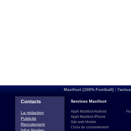
Maxifoot (100% Football) : l'actua
Services Maxifoot
Contacts
Appli Maxifoot Android
Flu
La rédaction
Appli Maxifoot iPhone
Publicité
Site web Mobile
Recrutement
Choix de consentement
Infos légales