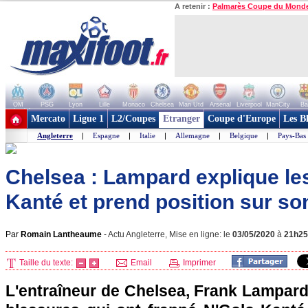
A retenir :
Palmarès Coupe du Mond
OM
PSG
Lyon
Lille
Monaco
Chelsea
Man Utd
Arsenal
Liverpool
ManCity
Ba
+ de clubs
Mercato
Ligue 1
L2/Coupes
Etranger
Coupe d'Europe
Les B
Angleterre
|
Espagne
|
Italie
|
Allemagne
|
Belgique
|
Pays-Bas
Chelsea : Lampard explique le
Kanté et prend position sur son
Par
Romain Lantheaume
-
Actu Angleterre, Mise en ligne: le
03/05/2020
à
21h25
Taille du texte:
Email
Imprimer
L'entraîneur de Chelsea, Frank Lampard,