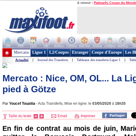
A retenir :
Palmarès Coupe du Mond
OM
PSG
Lyon
Lille
Monaco
Chelsea
Man Utd
Arsenal
Liverpool
ManCity
Ba
+ de clubs
Mercato
Ligue 1
L2/Coupes
Etranger
Coupe d'Europe
Les B
Actualité
|
Journal des Transferts
|
Tableaux des transferts Ligue 1
|
Tabl
Mercato : Nice, OM, OL... La Lig
pied à Götze
Par
Youcef Touaitia
-
Actu Transferts, Mise en ligne: le
03/05/2020
à
16h35
Taille du texte:
Email
Imprimer
En fin de contrat au mois de juin, Mar