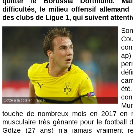
quitter le Borussia Dortmund. Ma
difficultés, le milieu offensif alleman
des clubs de Ligue 1, qui suivent attent
Son
Co
con
ap
pe
dé
car
ét
con
Götze a la cote en France.
Mu
touche de nombreux mois en 2017 en r
musculaire très gênante pour le football 
Götze (27 ans) n'a jamais vraiment re