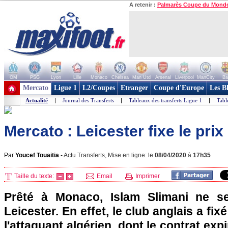
A retenir :
Palmarès Coupe du Mond
OM
PSG
Lyon
Lille
Monaco
Chelsea
Man Utd
Arsenal
Liverpool
ManCity
Ba
+ de clubs
Mercato
Ligue 1
L2/Coupes
Etranger
Coupe d'Europe
Les B
Actualité
|
Journal des Transferts
|
Tableaux des transferts Ligue 1
|
Tabl
Mercato : Leicester fixe le prix
Par
Youcef Touaitia
-
Actu Transferts, Mise en ligne: le
08/04/2020
à
17h35
Taille du texte:
Email
Imprimer
Prêté à Monaco, Islam Slimani ne s
Leicester. En effet, le club anglais a fix
l'attaquant algérien, dont le contrat expi