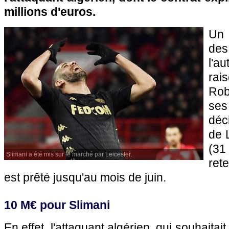
millions d'euros.
Un 
des
l'a
rai
Rob
ses
déc
de 
(31
Slimani a été mis sur le marché par Leicester.
ret
est prêté jusqu'au mois de juin.
10 M€ pour Slimani
En effet, l'attaquant algérien, qui souhaitait