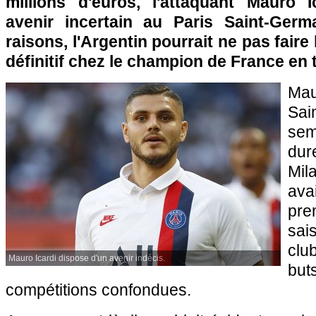
millions d'euros, l'attaquant Mauro 
avenir incertain au Paris Saint-Germ
raisons, l'Argentin pourrait ne pas faire 
définitif chez le champion de France en t
Mau
Sai
sem
dur
Mil
av
pr
sai
clu
Mauro Icardi dispose d'un avenir indécis.
but
compétitions confondues.