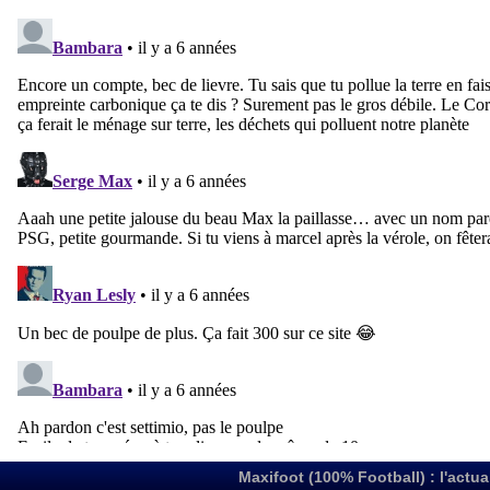
Maxifoot (100% Football) : l'actua