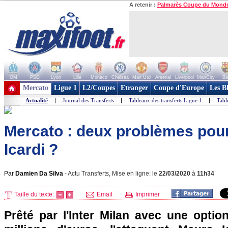
A retenir :
Palmarès Coupe du Mond
OM
PSG
Lyon
Lille
Monaco
Chelsea
Man Utd
Arsenal
Liverpool
ManCity
Ba
+ de clubs
Mercato
Ligue 1
L2/Coupes
Etranger
Coupe d'Europe
Les B
Actualité
|
Journal des Transferts
|
Tableaux des transferts Ligue 1
|
Tabl
Mercato : deux problèmes pou
Icardi ?
Par
Damien Da Silva
-
Actu Transferts, Mise en ligne: le
22/03/2020
à
11h34
Taille du texte:
Email
Imprimer
Prêté par l'Inter Milan avec une optio