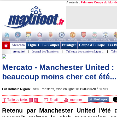
A retenir :
Palmarès Coupe du Mond
OM
PSG
Lyon
Lille
Monaco
Chelsea
Man Utd
Arsenal
Liverpool
ManCity
Ba
+ de clubs
Mercato
Ligue 1
L2/Coupes
Etranger
Coupe d'Europe
Les B
Actualité
|
Journal des Transferts
|
Tableaux des transferts Ligue 1
|
Tabl
Mercato - Manchester United :
beaucoup moins cher cet été...
Par
Romain Rigaux
-
Actu Transferts, Mise en ligne: le
19/03/2020
à
11h51
Taille du texte:
Email
Imprimer
Retenu par Manchester United l'été d