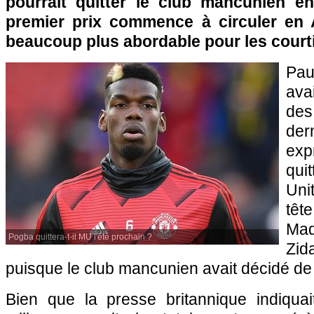
pourrait quitter le club mancunien e
premier prix commence à circuler en An
beaucoup plus abordable pour les court
Pa
ava
des
der
exp
qu
Uni
têt
Ma
Pogba quittera-t-il MU l'été prochain ?
Zid
puisque le club mancunien avait décidé de l
Bien que la presse britannique indiqua