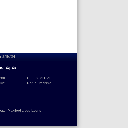
o 24h/24
ivilégiés
ball
Cinema et DVD
Live
Non au racisme
)
outer Maxifoot à vos favoris