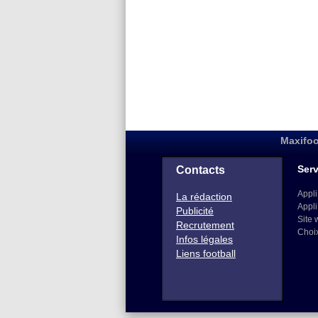
Maxifoo
Serv
Contacts
Appli
La rédaction
Appli
Publicité
Site 
Recrutement
Choi
Infos légales
Liens football