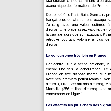
Manchester United (1 milliard d'euros)
économique des formations de Premier 
De son côté, le Paris Saint-Germain, pr
française de ce classement, occupe
«s
7e rang avec une valeur estimée à 
d'euros. Une place assez
«moyenne»
po
la capitale alors que son attaquant Kyl
retrouve pourtant valorisé à plus de 
d'euros !
La concurrence très loin en France
Par contre, sur la scène nationale, l
encore une fois la concurrence. Le
France en titre dispose même d'un m
avec ses premiers poursuivants : Lyon 
d'euros), Lille (399 millions d'euros), M
Marseille (256 millions d'euros). Une ma
concurrents en Ligue 1.
Les effectifs les plus chers des 5 gr