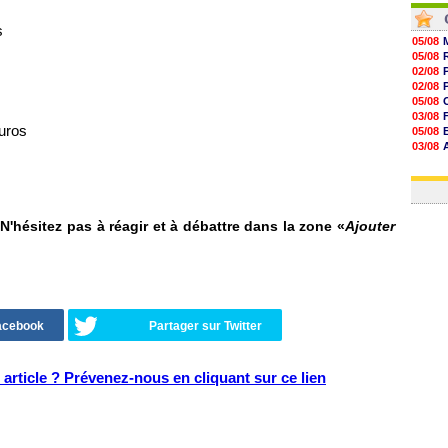
s
05/08
05/08
02/08
02/08
05/08
03/08
euros
05/08
03/08
03/08
03/08
hésitez pas à réagir et à débattre dans la zone «
Ajouter
Facebook
Partager sur Twitter
article ? Prévenez-nous en cliquant sur ce lien