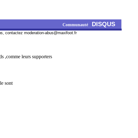
DISQUS
Communauté
us, contactez
moderation-abus@maxifoot.fr