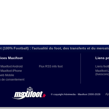
t (100% Football) : l'actualité du foot, des transferts et du mercat
ices Maxifoot
Liens pr
 Maxifoot Android
Flux RSS info foot
Liens foot
 Maxifoot iPhone
Maxifoot-
(livescore
web Mobile
x de consentement
Aj
© copyright Advimedia - Maxifoot 2000-2026