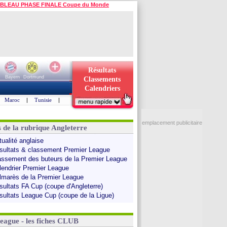
BLEAU PHASE FINALE Coupe du Monde
Résultats
Bayern
Dortmund
Classements
Calendriers
Maroc
|
Tunisie
|
emplacement publicitaire
s de la rubrique Angleterre
tualité anglaise
sultats & classement Premier League
assement des buteurs de la Premier League
lendrier Premier League
lmarès de la Premier League
sultats FA Cup (coupe d'Angleterre)
sultats League Cup (coupe de la Ligue)
League - les fiches CLUB