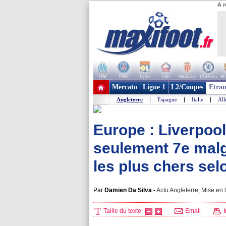
A r
OM
PSG
Lyon
Lille
Monaco
Chelsea
Ma
+ de clubs
Mercato
Ligue 1
L2/Coupes
Etran
Angleterre
|
Espagne
|
Italie
|
Al
Europe : Liverpoo
seulement 7e malgr
les plus chers selo
Par
Damien Da Silva
-
Actu Angleterre, Mise en 
Taille du texte:
Email
I