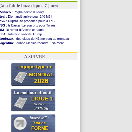
Ça a fait le buzz depuis 7 jours
Monaco
: Pogba pointé du doigt
Real
: Diomandé arrive pour 140 M€ !
PSG
: Dupraz se prononce pour la LdC
PSG
: le Barça fixe son prix pour Torres
OM
: le retour d'Adidas est acté
FIFA
: Infantino sollicite Trump
Bordeaux
: des clubs de N1 montent au créneau
Argentine
: quand Medina recadre... sa mère
Real
: le démenti de Leipzig pour Diomandé
OM
: Paixão attire un 2e club anglais
A SUIVRE
L'equipe type de
MONDIAL
2026
Le meilleur effectif
LIGUE 1
saison
2025-26
Indice MF :
l'état de
FORME