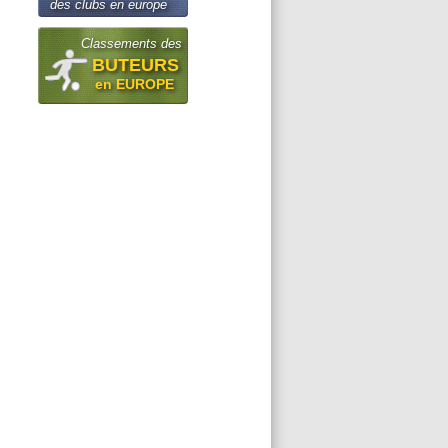
des clubs en europe
Classements des
BUTEURS
en EUROPE