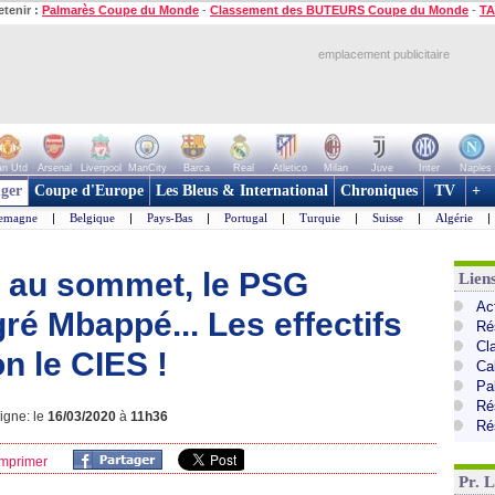
etenir :
Palmarès Coupe du Monde
-
Classement des BUTEURS Coupe du Monde
-
TA
emplacement publicitaire
n Utd
Arsenal
Liverpool
ManCity
Barca
Real
Atletico
Milan
Juve
Inter
Naples
ger
Coupe d'Europe
Les Bleus & International
Chroniques
TV
+
lemagne
|
Belgique
|
Pays-Bas
|
Portugal
|
Turquie
|
Suisse
|
Algérie
|
l au sommet, le PSG
Lien
Ac
é Mbappé... Les effectifs
Ré
Cl
n le CIES !
Ca
Pa
Ré
ligne: le
16/03/2020
à
11h36
Ré
mprimer
Pr. 