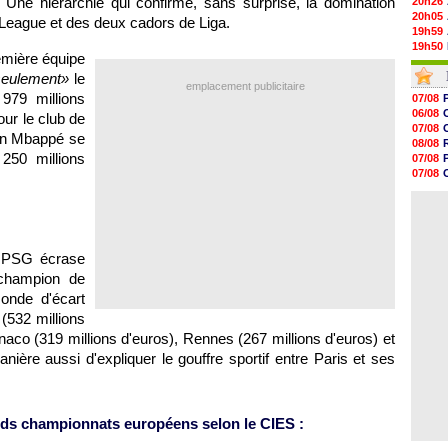
. Une hiérarchie qui confirme, sans surprise, la domination
20h26
20h05
League et des deux cadors de Liga.
19h59
19h50
emière équipe
19h37
eulement»
le
19h12
emplacement publicitaire
19h03
979 millions
07/08
18h52
06/08
ur le club de
18h41
07/08
ian Mbappé se
18h23
08/08
18h01
250 millions
07/08
17h37
07/08
17h25
08/08
17h08
08/08
16h55
16h31
16h11
e PSG écrase
16h06
15h48
 champion de
15h41
onde d'écart
(532 millions
onaco (319 millions d'euros), Rennes (267 millions d'euros) et
nière aussi d'expliquer le gouffre sportif entre Paris et ses
ands championnats européens selon le CIES :