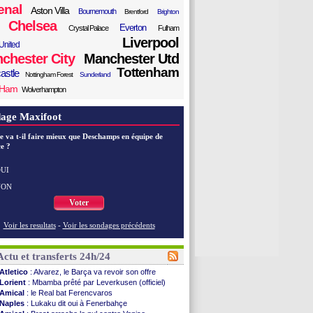
enal
Aston Villa
Bournemouth
Brentford
Brighton
Chelsea
Everton
Crystal Palace
Fulham
Liverpool
United
chester City
Manchester Utd
Tottenham
astle
Nottingham Forest
Sunderland
 Ham
Wolverhampton
age Maxifoot
e va t-il faire mieux que Deschamps en équipe de
e ?
UI
NON
Voter
Voir les resultats
-
Voir les sondages précédents
Actu et transferts 24h/24
Atletico
: Alvarez, le Barça va revoir son offre
Lorient
: Mbamba prêté par Leverkusen (officiel)
Amical
: le Real bat Ferencvaros
Naples
: Lukaku dit oui à Fenerbahçe