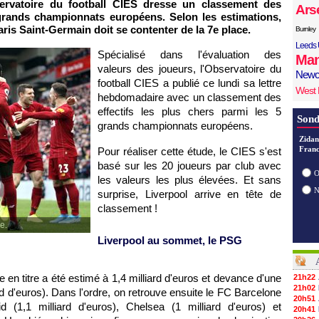
servatoire du football CIES dresse un classement des
Ars
5 grands championnats européens. Selon les estimations,
Paris Saint-Germain doit se contenter de la 7e place.
Burnley
Leeds 
Spécialisé dans l'évaluation des
Man
valeurs des joueurs, l'Observatoire du
Newc
football CIES a publié ce lundi sa lettre
West
hebdomadaire avec un classement des
effectifs les plus chers parmi les 5
Sond
grands championnats européens.
Zidan
Franc
Pour réaliser cette étude, le CIES s'est
basé sur les 20 joueurs par club avec
O
les valeurs les plus élevées. Et sans
surprise, Liverpool arrive en tête de
classement !
e.
Liverpool au sommet, le PSG
 en titre a été estimé à 1,4 milliard d'euros et devance d'une
21h22
21h02
rd d'euros). Dans l'ordre, on retrouve ensuite le FC Barcelone
20h51
id (1,1 milliard d'euros), Chelsea (1 milliard d'euros) et
20h41