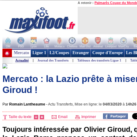
A retenir :
Palmarès Coupe du Mond
OM
PSG
Lyon
Lille
Monaco
Chelsea
Man Utd
Arsenal
Liverpool
ManCity
Ba
+ de clubs
Mercato
Ligue 1
L2/Coupes
Etranger
Coupe d'Europe
Les B
Actualité
|
Journal des Transferts
|
Tableaux des transferts Ligue 1
|
Tabl
Mercato : la Lazio prête à mise
Giroud !
Par
Romain Lantheaume
-
Actu Transferts, Mise en ligne: le
04/03/2020
à
14h26
Taille du texte:
Email
Imprimer
Toujours intéressée par Olivier Giroud, qu