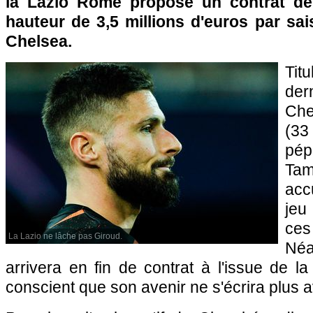
la Lazio Rome propose un contrat d
hauteur de 3,5 millions d'euros par sai
Chelsea.
Tit
de
Che
(33
pé
Ta
acc
jeu
ces
La Lazio ne lâche pas Giroud.
Néa
arrivera en fin de contrat à l'issue de la
conscient que son avenir ne s'écrira plus a