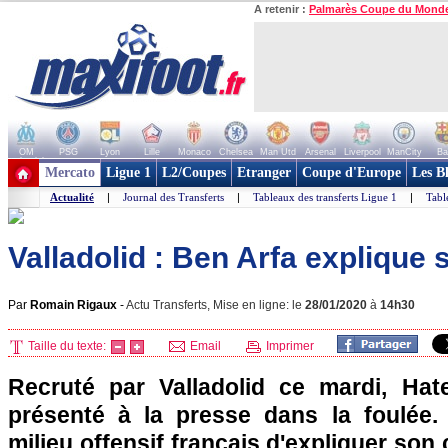
A retenir :
Palmarès Coupe du Mond
OM
PSG
Lyon
Lille
Monaco
Chelsea
Man Utd
Arsenal
Liverpool
ManCity
Ba
+ de clubs
Mercato
Ligue 1
L2/Coupes
Etranger
Coupe d'Europe
Les B
Actualité
|
Journal des Transferts
|
Tableaux des transferts Ligue 1
|
Tabl
Valladolid : Ben Arfa explique 
Par
Romain Rigaux
-
Actu Transferts, Mise en ligne: le
28/01/2020
à
14h30
Taille du texte:
Email
Imprimer
Recruté par Valladolid ce mardi, Ha
présenté à la presse dans la foulée.
milieu offensif français d'expliquer son 