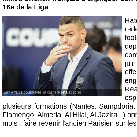
16e de la Liga.
Ha
re
foo
dep
con
jui
off
en
Rea
Ben Arfa va poursuivre sa carrière en Espagne
esp
plusieurs formations (Nantes, Sampdoria,
Flamengo, Almeria, Al Hilal, Al Jazira...) o
mois : faire revenir l'ancien Parisien sur les