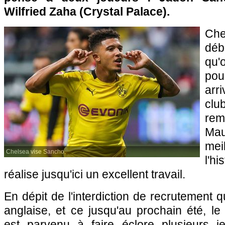
Wilfried Zaha (Crystal Palace).
Che
déb
qu'
po
arr
cl
re
Ma
me
Chelsea vise Sancho.
l'h
réalise jusqu'ici un excellent travail.
En dépit de l'interdiction de recrutement q
anglaise, et ce jusqu'au prochain été, l
est parvenu à faire éclore plusieurs j