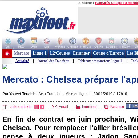
A retenir :
Palmarès Coupe du Mond
OM
PSG
Lyon
Lille
Monaco
Chelsea
Man Utd
Arsenal
Liverpool
ManCity
Ba
+ de clubs
Mercato
Ligue 1
L2/Coupes
Etranger
Coupe d'Europe
Les B
Actualité
|
Journal des Transferts
|
Tableaux des transferts Ligue 1
|
Tabl
Mercato : Chelsea prépare l'ap
Par
Youcef Touaitia
-
Actu Transferts, Mise en ligne: le
30/11/2019
à
17h10
Taille du texte:
Email
Imprimer
Partager:
En fin de contrat en juin prochain, Wil
Chelsea. Pour remplacer l'ailier brésili
pense à deux joueurs : Jadon San