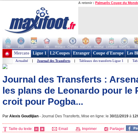
A retenir :
Palmarès Coupe du Mond
OM
PSG
Lyon
Lille
Monaco
Chelsea
Man Utd
Arsenal
Liverpool
ManCity
Ba
+ de clubs
Mercato
Ligue 1
L2/Coupes
Etranger
Coupe d'Europe
Les B
Actualité
|
Journal des Transferts
|
Tableaux des transferts Ligue 1
|
Tab
Journal des Transferts : Arsen
les plans de Leonardo pour le 
croit pour Pogba...
Par
Alexis Goudlijian
-
Journal Des Transferts, Mise en ligne: le
30/11/2019
à
12
Taille du texte:
Email
Imprimer
Partager: