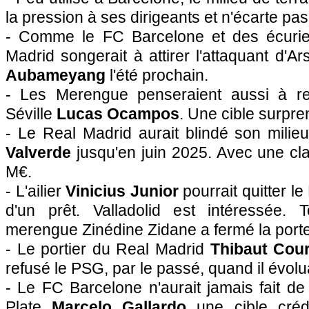
la pression à ses dirigeants et n'écarte pas
- Comme le FC Barcelone et des écuries
Madrid songerait à attirer l'attaquant d'A
Aubameyang
l'été prochain.
- Les Merengue penseraient aussi à rec
Séville
Lucas Ocampos
. Une cible surpr
- Le Real Madrid aurait blindé son milie
Valverde
jusqu'en juin 2025. Avec une cla
M€.
- L'ailier
Vinicius Junior
pourrait quitter l
d'un prêt. Valladolid est intéressée. To
merengue Zinédine Zidane a fermé la porte
- Le portier du Real Madrid
Thibaut Cour
refusé le PSG, par le passé, quand il évol
- Le FC Barcelone n'aurait jamais fait de 
Plate
Marcelo Gallardo
une cible créd