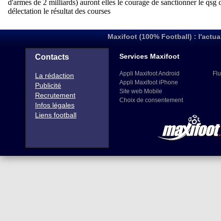
Maxifoot (100% Football) : l'actua
Services Maxifoot
Contacts
Appli Maxifoot Android
Flu
La rédaction
Appli Maxifoot iPhone
Publicité
Site web Mobile
Recrutement
Choix de consentement
Infos légales
Liens football