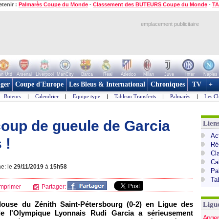
etenir :
Palmarès Coupe du Monde
-
Classement des BUTEURS Coupe du Monde
-
TA
emplacement publicitaire
n Utd
Arsenal
Liverpool
ManCity
Barca
Real
Atletico
Milan
Juve
Inter
Naples
ger
Coupe d'Europe
Les Bleus & International
Chroniques
TV
+
Buteurs
|
Calendrier
|
Equipe type
|
Tableau Transferts
|
Palmarès
|
Les Cl
coup de gueule de Garcia
Lien
Act
 !
Ré
Cl
Ca
ne: le
29/11/2019
à
15h58
Pa
Ta
mprimer
Partager:
louse du Zénith Saint-Pétersbourg (0-2) en Ligue des
Ligu
de l'Olympique Lyonnais Rudi Garcia a sérieusement
Anger