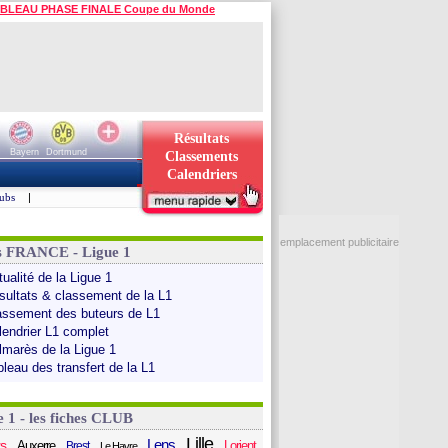
BLEAU PHASE FINALE Coupe du Monde
Résultats
Bayern
Dortmund
Classements
Calendriers
ubs
|
emplacement publicitaire
s FRANCE - Ligue 1
ualité de la Ligue 1
sultats & classement de la L1
assement des buteurs de L1
lendrier L1 complet
lmarès de la Ligue 1
bleau des transfert de la L1
e 1 - les fiches CLUB
Lille
Lens
s
Auxerre
Lorient
Brest
Le Havre