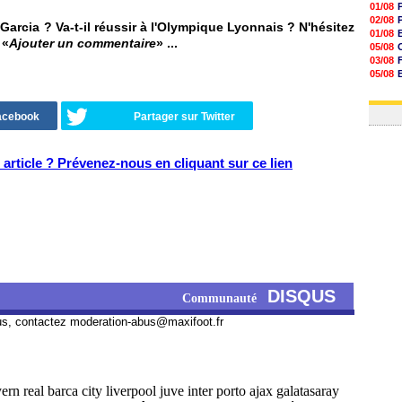
01/08
02/08
rcia ? Va-t-il réussir à l'Olympique Lyonnais ? N'hésitez
01/08
 «
Ajouter un commentaire
» ...
05/08
03/08
05/08
03/08
03/08
Facebook
Partager sur Twitter
article ? Prévenez-nous en cliquant sur ce lien
DISQUS
Communauté
us, contactez
moderation-abus@maxifoot.fr