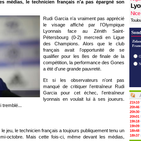
s médias, le technicien français n'a pas épargné son
Lyo
Nice
Rudi Garcia n'a vraiment pas apprécié
Toulo
le visage affiché par l'Olympique
Lyonnais face au Zénith Saint-
Sond
Pétersbourg (0-2) mercredi en Ligue
Zidan
des Champions. Alors que le club
Franc
français avait l'opportunité de se
qualifier pour les 8es de finale de la
O
compétition, la performance des Gones
a été d'une grande pauvreté.
Et si les observateurs n'ont pas
manqué de critiquer l'entraîneur Rudi
Garcia pour cet échec, l'entraîneur
lyonnais en voulait lui à ses joueurs.
21h10
 tremblé...
20h46
20h30
20h01
19h18
19h09
 le jeu, le technicien français a toujours publiquement tenu un
18h48
18h37
 mi-octobre. Mais cette fois-ci, même devant les médias,
18h29