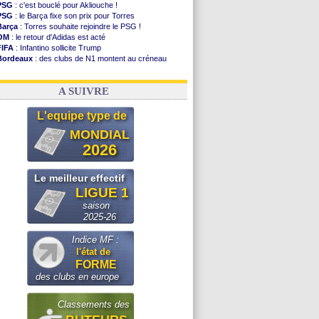
PSG
: c'est bouclé pour Akliouche !
PSG
: le Barça fixe son prix pour Torres
Barça
: Torres souhaite rejoindre le PSG !
OM
: le retour d'Adidas est acté
FIFA
: Infantino sollicite Trump
Bordeaux
: des clubs de N1 montent au créneau
Argentine
: quand Medina recadre... sa mère
Real
: le démenti de Leipzig pour Diomandé
A SUIVRE
L'equipe type de
MONDIAL
2026
Le meilleur effectif
LIGUE 1
saison
2025-26
Indice MF :
l'état de
FORME
des clubs en europe
Classements des