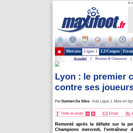
A r
OM
PSG
Lyon
Lille
Monaco
Chelsea
Ma
+ de clubs
Mercato
Ligue 1
L2/Coupes
Etran
Actualité
|
Résultats & Classement
|
Lyon : le premier 
contre ses joueurs
Par
Damien Da Silva
-
Actu Ligue 1, Mise en lig
Taille du texte:
Email
I
Remonté après la défaite sur la pe
Champions mercredi, l'entraîneur 