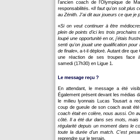
l'ancien coach de l'Olympique de Mar
responsabilités. «
Il faut qu'on soit plus
au Zénith. J'ai dit aux joueurs ce que je p
«
Si on veut continuer à être médiocre
plein de points d'ici les trois prochain
loupé une opportunité en or, j'étais frust
senti qu'on jouait une qualification pour
de finale
», a-t-il déploré. Autant dire que
une réaction de ses troupes face à
samedi (17h30) en Ligue 1.
Le message reçu ?
En attendant, le message a été visib
Également présent devant les médias da
le milieu lyonnais Lucas Tousart a re
coup de gueule de son coach avait été
coach était en colère, nous aussi. On av
côté. Il a été dur dans ses mots, mais 
régularité depuis un moment dans le c
toute la durée d'un match. C'est pesa
reprendre sur le terrain.