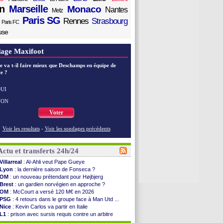
n
Marseille
Monaco
Nantes
Metz
Paris SG
Rennes
Strasbourg
Paris FC
use
age Maxifoot
e va t-il faire mieux que Deschamps en équipe de
e ?
UI
NON
Voter
Voir les resultats
-
Voir les sondages précédents
Actu et transferts 24h/24
Villarreal
: Al-Ahli veut Pape Gueye
Lyon
: la dernière saison de Fonseca ?
OM
: un nouveau prétendant pour Højbjerg
Brest
: un gardien norvégien en approche ?
OM
: McCourt a versé 120 M€ en 2026
PSG
: 4 retours dans le groupe face à Man Utd ...
Nice
: Kevin Carlos va partir en Italie
L1
: prison avec sursis requis contre un arbitre
Leganés
: c'est signé pour Luca Zidane (off.)