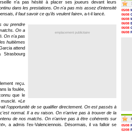
seille n'a pas hésité à placer ses joueurs devant leurs
17h58
 continu dans les prestations. On n'a pas mis assez d'intensité
17h46
05/08
17h32
ensais, il faut savoir ce qu'ils veulent faire
», a-t-il lancé.
06/08
17h16
06/08
16h59
06/08
s ou prendre
16h37
06/08
s matchs. On a
16h33
06/08
emplacement publicitaire
16h27
ré. On n'a pas
06/08
16h22
06/08
 les huitièmes
16h07
 Garcia attend
15h46
15h41
 Strasbourg
15h20
14h55
14h38
lement reçu.
ns la foulée,
connu que le
 musclé. «
Le
ait l'opportunité de se qualifier directement. On est passés à
c'est normal. Il a eu raison. On n'arrive pas à trouver de la
ontenu de nos matchs. On n'arrive pas à être cohérents sur
nt
», a admis l'ex-Valenciennois. Désormais, il va falloir se
05/08
02/08