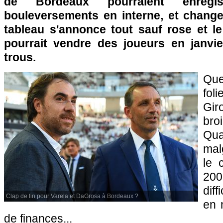
de Bordeaux pourraient enregi
bouleversements en interne, et changer
tableau s'annonce tout sauf rose et le
pourrait vendre des joueurs en janvi
trous.
Que
fol
Gir
br
Qua
malg
le 
20
dif
Clap de fin pour Varela et DaGrosa à Bordeaux ?
en 
de finances...