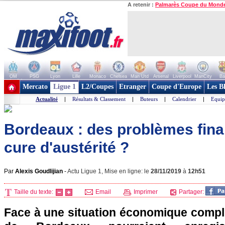
A retenir :
Palmarès Coupe du Mond
OM
PSG
Lyon
Lille
Monaco
Chelsea
Man Utd
Arsenal
Liverpool
ManCity
Ba
+ de clubs
Mercato
Ligue 1
L2/Coupes
Etranger
Coupe d'Europe
Les B
Actualité
|
Résultats & Classement
|
Buteurs
|
Calendrier
|
Equip
Bordeaux : des problèmes fina
cure d'austérité ?
Par
Alexis Goudlijian
-
Actu Ligue 1, Mise en ligne: le
28/11/2019
à
12h51
Taille du texte:
Email
Imprimer
Partager:
Face à une situation économique compli