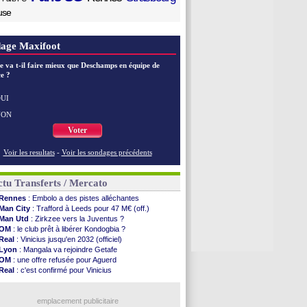
use
age Maxifoot
e va t-il faire mieux que Deschamps en équipe de
e ?
UI
NON
Voter
Voir les resultats
-
Voir les sondages précédents
tu Transferts / Mercato
Rennes
: Embolo a des pistes alléchantes
Man City
: Trafford à Leeds pour 47 M€ (off.)
Man Utd
: Zirkzee vers la Juventus ?
OM
: le club prêt à libérer Kondogbia ?
Real
: Vinicius jusqu'en 2032 (officiel)
Lyon
: Mangala va rejoindre Getafe
OM
: une offre refusée pour Aguerd
Real
: c'est confirmé pour Vinicius
Troyes
: Junior Diaz jusqu'en 2030 (officiel)
PSG
: Akliouche a signé (officiel)
OM
: une offre pour Bulka
emplacement publicitaire