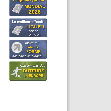
MONDIAL
2026
Le meilleur effectif
LIGUE 1
saison
2025-26
Indice MF :
l'état de
FORME
des clubs en europe
Classements des
BUTEURS
en EUROPE