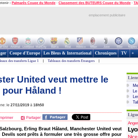
etenir :
Palmarès Coupe du Monde
-
Classement des BUTEURS Coupe du Monde
-
TA
emplacement publicitaire
n Utd
Arsenal
Liverpool
ManCity
Barca
Real
Atletico
Milan
Juve
Inter
Naples
ger
Coupe d'Europe
Les Bleus & International
Chroniques
TV
+
leaux des transferts Ligue 1
|
Tableaux des transferts Etrangers
|
ter United veut mettre le
Lien
Mer
 pour Håland !
Le
Le
Ta
gne: le
27/11/2019
à
18h50
Ligu
mprimer
Partager:
Anger
 Salzbourg, Erling Braut Håland, Manchester United veut
Lyo
d Devils sont prêts à formuler une très grosse offre pour
Nice