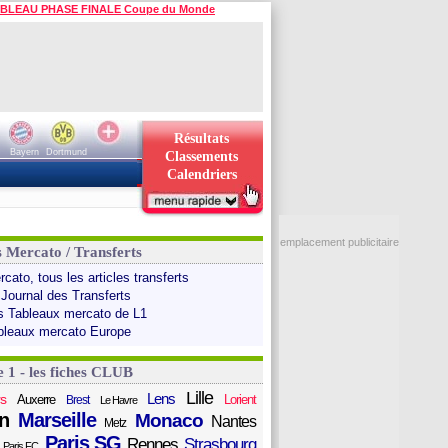
BLEAU PHASE FINALE Coupe du Monde
Résultats
Bayern
Dortmund
Classements
Calendriers
emplacement publicitaire
s Mercato / Transferts
cato, tous les articles transferts
 Journal des Transferts
s Tableaux mercato de L1
bleaux mercato Europe
e 1 - les fiches CLUB
Lille
Lens
s
Auxerre
Lorient
Brest
Le Havre
n
Marseille
Monaco
Nantes
Metz
Paris SG
Rennes
Strasbourg
Paris FC