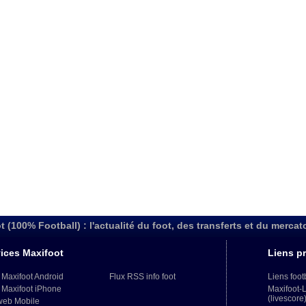
t (100% Football) : l'actualité du foot, des transferts et du mercat
ices Maxifoot
Liens pr
 Maxifoot Android
Flux RSS info foot
Liens foot
 Maxifoot iPhone
Maxifoot-
(livescore
web Mobile