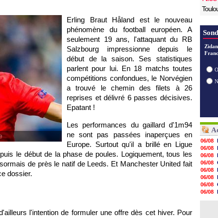
Toulo
Erling Braut Håland est le nouveau
phénomène du football européen. A
Sond
seulement 19 ans, l'attaquant du RB
Zidan
Salzbourg impressionne depuis le
Franc
début de la saison. Ses statistiques
parlent pour lui. En 18 matchs toutes
O
compétitions confondues, le Norvégien
a trouvé le chemin des filets à 26
reprises et délivré 6 passes décisives.
Epatant !
Les performances du gaillard d'1m94
Ac
ne sont pas passées inaperçues en
e
06/08
Europe. Surtout qu'il a brillé en Ligue
06/08
puis le début de la phase de poules. Logiquement, tous les
06/08
ormais de près le natif de Leeds. Et Manchester United fait
06/08
06/08
ce dossier.
06/08
06/08
06/08
06/08
06/08
illeurs l'intention de formuler une offre dès cet hiver. Pour
06/08