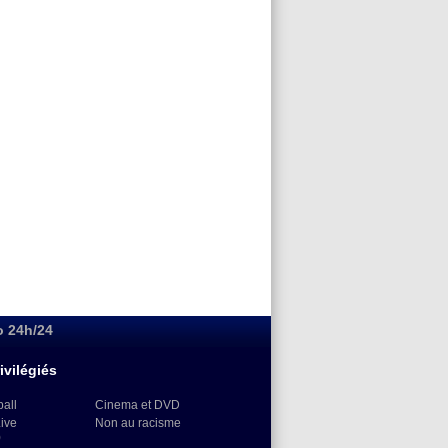
o 24h/24
ivilégiés
ball
Cinema et DVD
Live
Non au racisme
)