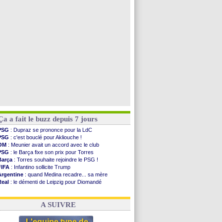
PSG
: contrat signé pour Akliouche
Chelsea
: Palace a fait son offre pour Disasi
PSG
: l'étonnante rumeur Gusto
Bologne
: Dallinga est sur le marché
Voir toutes les brèves
Ça a fait le buzz depuis 7 jours
PSG
: Dupraz se prononce pour la LdC
PSG
: c'est bouclé pour Akliouche !
OM
: Meunier avait un accord avec le club
PSG
: le Barça fixe son prix pour Torres
Barça
: Torres souhaite rejoindre le PSG !
FIFA
: Infantino sollicite Trump
Argentine
: quand Medina recadre... sa mère
Real
: le démenti de Leipzig pour Diomandé
OM
: Paixão attire un 2e club anglais
FIFA
: le conseiller d'Infantino démissionne !
A SUIVRE
L'equipe type de