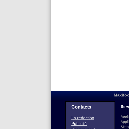
Maxifoo
Serv
Contacts
Appli
La rédaction
Appli
Publicité
Site 