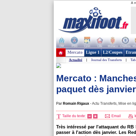
A r
OM
PSG
Lyon
Lille
Monaco
Chelsea
Ma
+ de clubs
Mercato
Ligue 1
L2/Coupes
Etran
Actualité
|
Journal des Transferts
|
Tab
Mercato : Manches
paquet dès janvier
Par
Romain Rigaux
-
Actu Transferts, Mise en li
Taille du texte:
Email
I
Très intéressé par l'attaquant du RB
passer à l'action dès janvier. Les Re