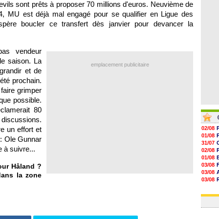
Devils sont prêts à proposer 70 millions d'euros. Neuvième de
06/08
06/08
4, MU est déjà mal engagé pour se qualifier en Ligue des
06/08
père boucler ce transfert dès janvier pour devancer la
06/08
pas vendeur
de saison. La
emplacement publicitaire
randir et de
été prochain.
faire grimper
que possible.
clamerait 80
discussions.
e un effort et
02/08
01/08
 : Ole Gunnar
31/07
e à suivre...
02/08
01/08
03/08
pour Håland ?
03/08
dans la zone
03/08
03/08
31/07