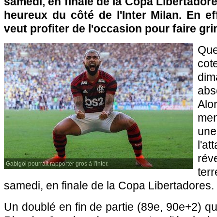
samedi, en finale de la Copa Libertadore
heureux du côté de l'Inter Milan. En ef
veut profiter de l'occasion pour faire gr
Que
co
dim
abs
Al
mené
une
l'at
rév
Gabigol pourrait rapporter gros à l'Inter.
te
samedi, en finale de la Copa Libertadores.
Un doublé en fin de partie (89e, 90e+2) qu