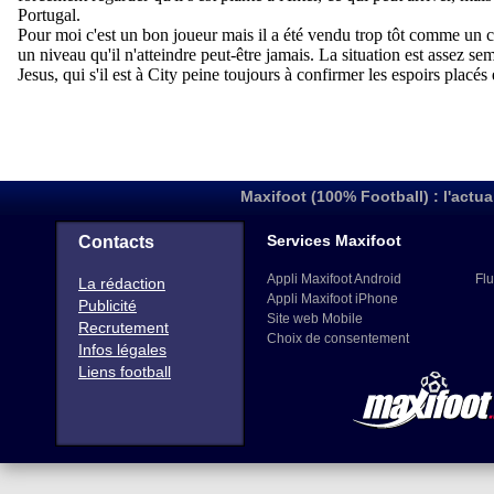
Maxifoot (100% Football) : l'actua
Services Maxifoot
Contacts
Appli Maxifoot Android
Flu
La rédaction
Appli Maxifoot iPhone
Publicité
Site web Mobile
Recrutement
Choix de consentement
Infos légales
Liens football