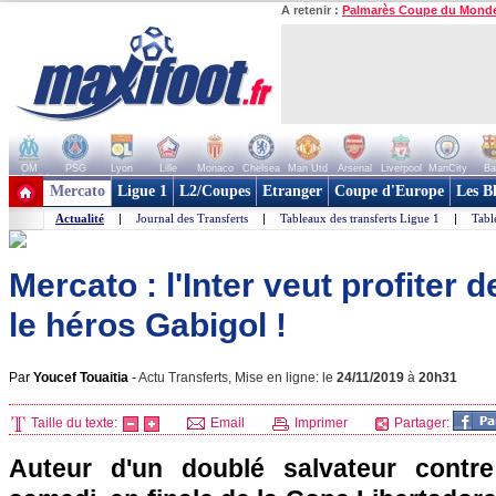
A retenir :
Palmarès Coupe du Mond
OM
PSG
Lyon
Lille
Monaco
Chelsea
Man Utd
Arsenal
Liverpool
ManCity
Ba
+ de clubs
Mercato
Ligue 1
L2/Coupes
Etranger
Coupe d'Europe
Les B
Actualité
|
Journal des Transferts
|
Tableaux des transferts Ligue 1
|
Tabl
Mercato : l'Inter veut profiter 
le héros Gabigol !
Par
Youcef Touaitia
-
Actu Transferts, Mise en ligne: le
24/11/2019
à
20h31
Taille du texte:
Email
Imprimer
Partager:
Auteur d'un doublé salvateur contre 