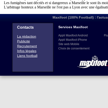
Maxifoot (100% Football) : l'actua
Services Maxifoot
Contacts
Appli Maxifoot Android
Flu
La rédaction
Appli Maxifoot iPhone
Publicité
Site web Mobile
Recrutement
Choix de consentement
Infos légales
Liens football