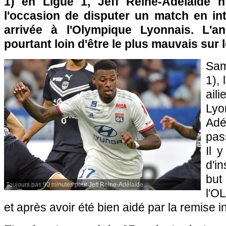
1) en Ligue 1, Jeff Reine-Adélaïde n
l'occasion de disputer un match en int
arrivée à l'Olympique Lyonnais. L'an
pourtant loin d'être le plus mauvais sur 
Sam
1), 
ail
Lyo
Adé
pas
Il 
d'i
but
Toujours pas 90 minutes pour Jeff Reine-Adélaïde...
l'O
et après avoir été bien aidé par la remise i