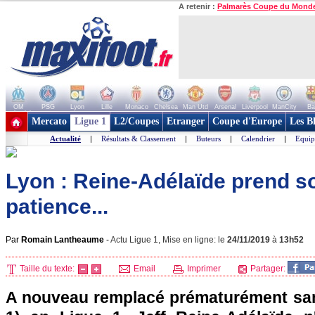
A retenir :
Palmarès Coupe du Mond
OM
PSG
Lyon
Lille
Monaco
Chelsea
Man Utd
Arsenal
Liverpool
ManCity
Ba
+ de clubs
Mercato
Ligue 1
L2/Coupes
Etranger
Coupe d'Europe
Les B
Actualité
|
Résultats & Classement
|
Buteurs
|
Calendrier
|
Equip
Lyon : Reine-Adélaïde prend s
patience...
Par
Romain Lantheaume
-
Actu Ligue 1, Mise en ligne: le
24/11/2019
à
13h52
Taille du texte:
Email
Imprimer
Partager:
A nouveau remplacé prématurément sam