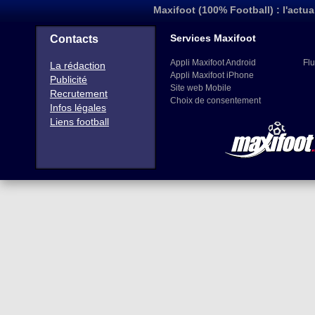
Maxifoot (100% Football) : l'actua
Services Maxifoot
Contacts
Appli Maxifoot Android
Flu
La rédaction
Appli Maxifoot iPhone
Publicité
Site web Mobile
Recrutement
Choix de consentement
Infos légales
Liens football