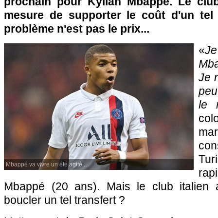
prochain pour Kylian Mbappé. Le club
mesure de supporter le coût d'un tel 
problème n'est pas le prix...
«
J
Mba
Je 
peu
le 
col
mar
con
Tu
Mbappé va vivre un été agité...
ra
Mbappé (20 ans). Mais le club italien 
boucler un tel transfert ?