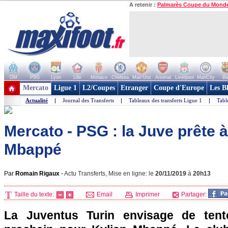
A retenir :
Palmarès Coupe du Mond
OM
PSG
Lyon
Lille
Monaco
Chelsea
Man Utd
Arsenal
Liverpool
ManCity
Ba
+ de clubs
Mercato
Ligue 1
L2/Coupes
Etranger
Coupe d'Europe
Les B
Actualité
|
Journal des Transferts
|
Tableaux des transferts Ligue 1
|
Tabl
Mercato - PSG : la Juve prête à
Mbappé
Par
Romain Rigaux
-
Actu Transferts, Mise en ligne: le
20/11/2019
à
20h13
Taille du texte:
Email
Imprimer
Partager:
La Juventus Turin envisage de tent