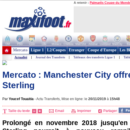
A retenir :
Palmarès Coupe du Mond
OM
PSG
Lyon
Lille
Monaco
Chelsea
Man Utd
Arsenal
Liverpool
ManCity
Ba
+ de clubs
Mercato
Ligue 1
L2/Coupes
Etranger
Coupe d'Europe
Les B
Actualité
|
Journal des Transferts
|
Tableaux des transferts Ligue 1
|
Tabl
Mercato : Manchester City offr
Sterling
Par
Youcef Touaitia
-
Actu Transferts, Mise en ligne: le
20/11/2019
à
15h48
Taille du texte:
Email
Imprimer
Partager:
Prolongé en novembre 2018 jusqu'en