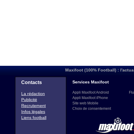
Maxifoot (100% Football) : l'actua
Services Maxifoot
Contacts
Appli Maxifoot Android
Flu
La rédaction
Appli Maxifoot iPhone
Publicité
Site web Mobile
Recrutement
Choix de consentement
Infos légales
Liens football