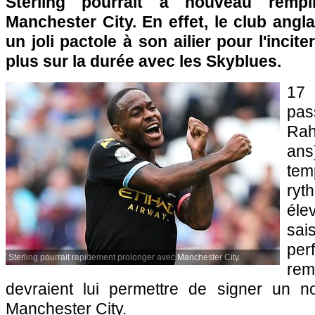
Sterling pourrait à nouveau remp
Manchester City. En effet, le club ang
un joli pactole à son ailier pour l'incite
plus sur la durée avec les Skyblues.
17 
pa
Ra
ans
tem
ryt
éle
s
per
Sterling pourrait rapidement prolonger avec Manchester City.
re
devraient lui permettre de signer un n
Manchester City.