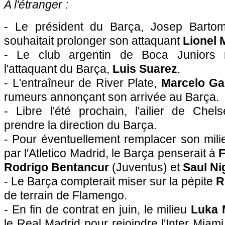
A l'étranger :
- Le président du Barça, Josep Bartome
souhaitait prolonger son attaquant
Lionel 
- Le club argentin de Boca Juniors r
l'attaquant du Barça,
Luis Suarez
.
- L'entraîneur de River Plate,
Marcelo Ga
rumeurs annonçant son arrivée au Barça.
- Libre l'été prochain, l'ailier de Che
prendre la direction du Barça.
- Pour éventuellement remplacer son mil
par l'Atletico Madrid, le Barça penserait à
F
Rodrigo Bentancur
(Juventus) et
Saul Ni
- Le Barça compterait miser sur la pépite
R
de terrain de Flamengo.
- En fin de contrat en juin, le milieu
Luka 
le Real Madrid pour rejoindre l'Inter Miam