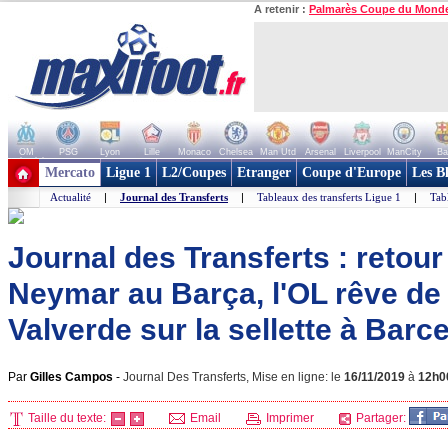
A retenir :
Palmarès Coupe du Mond
OM
PSG
Lyon
Lille
Monaco
Chelsea
Man Utd
Arsenal
Liverpool
ManCity
Ba
+ de clubs
Mercato
Ligue 1
L2/Coupes
Etranger
Coupe d'Europe
Les B
Actualité
|
Journal des Transferts
|
Tableaux des transferts Ligue 1
|
Tab
Journal des Transferts : retour
Neymar au Barça, l'OL rêve d
Valverde sur la sellette à Barce
Par
Gilles Campos
-
Journal Des Transferts, Mise en ligne: le
16/11/2019
à
12h0
Taille du texte:
Email
Imprimer
Partager: