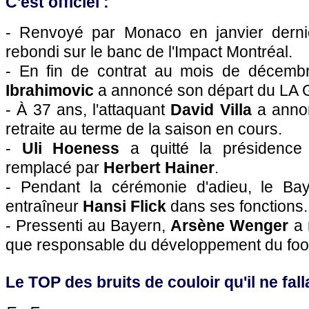
C'est officiel :
- Renvoyé par Monaco en janvier dern
rebondi sur le banc de l'Impact Montréal.
- En fin de contrat au mois de décembr
Ibrahimovic
a annoncé son départ du LA 
- À 37 ans, l'attaquant
David Villa
a annon
retraite au terme de la saison en cours.
-
Uli Hoeness
a quitté la présidence
remplacé par
Herbert Hainer
.
- Pendant la cérémonie d'adieu, le Ba
entraîneur
Hansi Flick
dans ses fonctions.
- Pressenti au Bayern,
Arsène Wenger
a 
que responsable du développement du foot
Le TOP des bruits de couloir qu'il ne falla