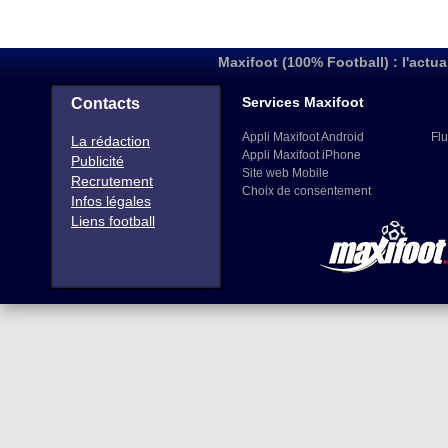
Maxifoot (100% Football) : l'actua
Services Maxifoot
Contacts
Appli Maxifoot Android
Flu
La rédaction
Appli Maxifoot iPhone
Publicité
Site web Mobile
Recrutement
Choix de consentement
Infos légales
Liens football