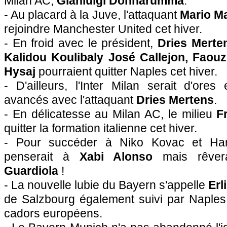
Milan AC,
Gianluigi Donnarumma
.
- Au placard à la Juve, l'attaquant
Mario M
rejoindre Manchester United cet hiver.
- En froid avec le président,
Dries Merte
Kalidou Koulibaly José Callejon, Fao
Hysaj
pourraient quitter Naples cet hiver.
- D'ailleurs, l'Inter Milan serait d'ore
avancés avec l'attaquant
Dries Mertens
.
- En délicatesse au Milan AC, le milieu
F
quitter la formation italienne cet hiver.
- Pour succéder à Niko Kovac et Hans
penserait à
Xabi Alonso
mais rêver
Guardiola
!
- La nouvelle lubie du Bayern s'appelle
Erl
de Salzbourg également suivi par Naples,
cadors européens.