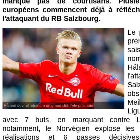
manque pas de courtisans. Plusie
européens commencent déjà à réfléchi
l'attaquant du RB Salzbourg.
Le 
pr
sa
no
Hå
l'
Sal
obs
Mei
Håland devrait rejoindre un grand club l'été prochain
Li
avec 7 buts, en marquant contre Li
notamment, le Norvégien explose les
réalisations et 6 passes décisiv