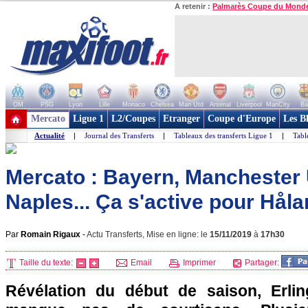
A retenir :
Palmarès Coupe du Mond
OM
PSG
Lyon
Lille
Monaco
Chelsea
Man Utd
Arsenal
Liverpool
ManCity
Ba
+ de clubs
Mercato
Ligue 1
L2/Coupes
Etranger
Coupe d'Europe
Les B
Actualité
|
Journal des Transferts
|
Tableaux des transferts Ligue 1
|
Tabl
Mercato : Bayern, Manchester 
Naples... Ça s'active pour Håla
Par
Romain Rigaux
-
Actu Transferts, Mise en ligne: le
15/11/2019
à
17h30
Taille du texte:
Email
Imprimer
Partager:
Révélation du début de saison, Erli