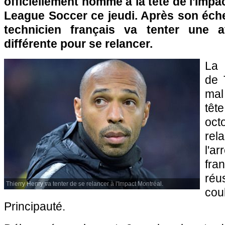
officiellement nommé à la tête de l'Impa
League Soccer ce jeudi. Après son éche
technicien français va tenter une a
différente pour se relancer.
La 
de 
mal
têt
oc
rel
l'a
fr
réu
Thierry Henry va tenter de se relancer à l'Impact Montréal.
cou
Principauté.