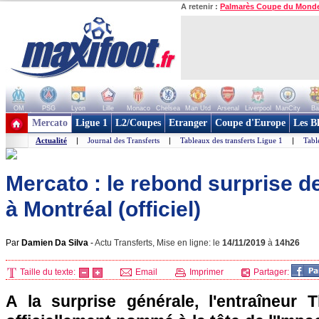
A retenir :
Palmarès Coupe du Mond
OM
PSG
Lyon
Lille
Monaco
Chelsea
Man Utd
Arsenal
Liverpool
ManCity
Ba
+ de clubs
Mercato
Ligue 1
L2/Coupes
Etranger
Coupe d'Europe
Les B
Actualité
|
Journal des Transferts
|
Tableaux des transferts Ligue 1
|
Tabl
Mercato : le rebond surprise d
à Montréal (officiel)
Par
Damien Da Silva
-
Actu Transferts, Mise en ligne: le
14/11/2019
à
14h26
Taille du texte:
Email
Imprimer
Partager:
A la surprise générale, l'entraîneur 