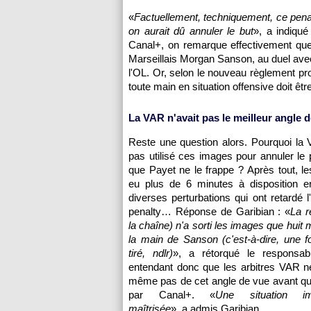
«
Factuellement, techniquement, ce penal
on aurait dû annuler le but
», a indiqué
Canal+, on remarque effectivement que
Marseillais Morgan Sanson, au duel avec
l'OL. Or, selon le nouveau règlement pro
toute main en situation offensive doit êtr
La VAR n'avait pas le meilleur angle
Reste une question alors. Pourquoi la V
pas utilisé ces images pour annuler le 
que Payet ne le frappe ? Après tout, les
eu plus de 6 minutes à disposition e
diverses perturbations qui ont retardé l
penalty… Réponse de Garibian : «
La r
la chaîne) n'a sorti les images que huit
la main de Sanson (c'est-à-dire, une fo
tiré, ndlr)
», a rétorqué le responsa
entendant donc que les arbitres VAR n
même pas de cet angle de vue avant qu'il
par Canal+. «
Une situation imp
maîtrisée
», a admis Garibian.