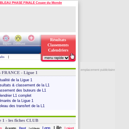
BLEAU PHASE FINALE Coupe du Monde
Résultats
Bayern
Dortmund
Classements
Calendriers
ubs
|
emplacement publicitaire
s FRANCE - Ligue 1
ualité de la Ligue 1
sultats & classement de la L1
assement des buteurs de L1
lendrier L1 complet
lmarès de la Ligue 1
bleau des transfert de la L1
e 1 - les fiches CLUB
Lille
Lens
s
Auxerre
Lorient
Brest
Le Havre