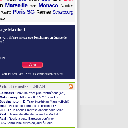
n
Marseille
Monaco
Nantes
Metz
Paris SG
Rennes
Strasbourg
Paris FC
use
age Maxifoot
e va t-il faire mieux que Deschamps en équipe de
e ?
UI
NON
Voter
Voir les resultats
-
Voir les sondages précédents
Actu et transferts 24h/24
Bordeaux
: Mavuba n'est plus l'entraîneur (off.)
Galatasaray
: Milan rejette 35 M€ pour Leã...
Southampton
: D. Traoré prêté au Mans (officiel)
Real
: Vinicius tout proche de prolonger !
VIDEO
: un accueil impressionnant pour Salah !
Real
: Diomandé attendu ce jeudi à Madrid !
Real
: Rodri, la piste Barça se confirme
PSG
: Akliouche arrive ce jeudi à Paris !
Médias
: la Liga quitte beIN Sports !