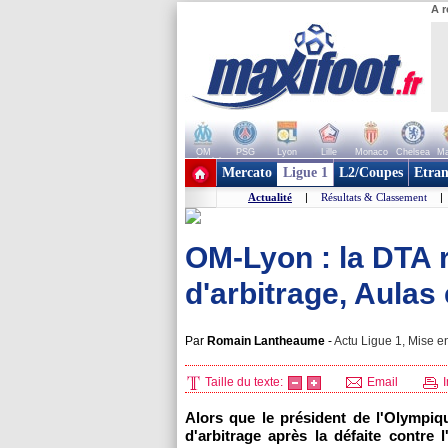
A r
OM
PSG
Lyon
Lille
Monaco
Chelsea
Ma
+ de clubs
Mercato
Ligue 1
L2/Coupes
Etran
Actualité
|
Résultats & Classement
|
OM-Lyon : la DTA 
d'arbitrage, Aula
Par
Romain Lantheaume
-
Actu Ligue 1, Mise en
Taille du texte:
Email
I
Alors que le président de l'Olympiq
d'arbitrage après la défaite contre