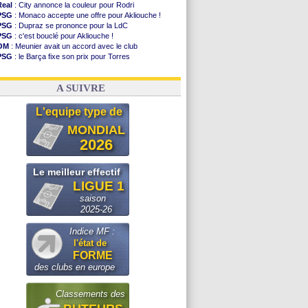
Real
: City annonce la couleur pour Rodri
PSG
: Monaco accepte une offre pour Akliouche !
PSG
: Dupraz se prononce pour la LdC
PSG
: c'est bouclé pour Akliouche !
OM
: Meunier avait un accord avec le club
PSG
: le Barça fixe son prix pour Torres
Barça
: Torres souhaite rejoindre le PSG !
FIFA
: Infantino sollicite Trump
A SUIVRE
L'equipe type de
MONDIAL
2026
Le meilleur effectif
LIGUE 1
saison
2025-26
Indice MF :
l'état de
FORME
des clubs en europe
Classements des