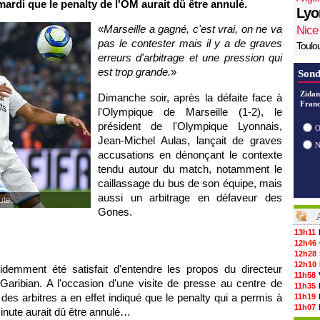
mardi que le penalty de l'OM aurait dû être annulé.
Lyo
«
Marseille a gagné, c'est vrai, on ne va
Nice
pas le contester mais il y a de graves
Toulo
erreurs d'arbitrage et une pression qui
est trop grande.
»
Sond
Zidan
Dimanche soir, après la défaite face à
Franc
l'Olympique de Marseille (1-2), le
président de l'Olympique Lyonnais,
O
Jean-Michel Aulas, lançait de graves
accusations en dénonçant le contexte
tendu autour du match, notamment le
caillassage du bus de son équipe, mais
aussi un arbitrage en défaveur des
ute.
Gones.
13h11
12h46
12h28
12h10
demment été satisfait d'entendre les propos du directeur
11h58
 Garibian. A l'occasion d'une visite de presse au centre de
11h35
des arbitres a en effet indiqué que le penalty qui a permis à
11h19
11h07
minute aurait dû être annulé…
10h53