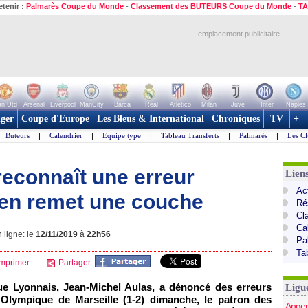
etenir :
Palmarès Coupe du Monde
-
Classement des BUTEURS Coupe du Monde
-
TA
emplacement publicitaire
n Utd
Arsenal
Liverpool
ManCity
Barca
Real
Atletico
Milan
Juve
Inter
Naples
ger
Coupe d'Europe
Les Bleus & International
Chroniques
TV
+
Buteurs
|
Calendrier
|
Equipe type
|
Tableau Transferts
|
Palmarès
|
Les Cl
reconnaît une erreur
Lien
Act
s en remet une couche
Ré
Cl
Ca
 ligne: le
12/11/2019
à
22h56
Pa
Ta
mprimer
Partager:
ue Lyonnais, Jean-Michel Aulas, a dénoncé des erreurs
Ligu
 l'Olympique de Marseille (1-2) dimanche, le patron des
Anger