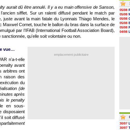
10h36
ty aurait dû être annulé. Il y a eu main offensive de Sanson,
10h13
05/08
 l'ancien sifflet. Sur un ralenti diffusé pendant le match par
09h51
05/08
09h32
, juste avant la main fatale du Lyonnais Thiago Mendes, le
05/08
09h11
05/08
 Maxwel Cornet, touche le ballon du bras dans la surface de
08h57
05/08
mulgué par l'IFAB (International Football Association Board),
08h39
04/08
08h22
e sanctionnée, qu'elle soit volontaire ou non.
04/08
00h06
05/08
05/08
05/08
 de vue…
05/08
emplacement publicitaire
05/08
AR n'a-t-elle
05/08
penalty avant
05/08
 arbitres ont
n raison des
'exécution du
éalisation (de
 minutes après
is le penalty
ble en sous-
e disposaient
 soit diffusé
arfaitement
30/07
30/07