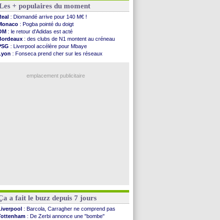
Les + populaires du moment
PSG
: pas d'inquiétude pour Rafael Pol
Real
: ça se complique pour Rodri !
Real
: Diomandé arrive pour 140 M€ !
Barça
: Ferran Torres donne son feu vert au ...
Monaco
: Pogba pointé du doigt
FIFA
: des excuses après le projet
OM
: le retour d'Adidas est acté
Abha
: c'est fait pour Fekir (officiel)
Bordeaux
: des clubs de N1 montent au créneau
Real
: réponse imminente de Vinicius
PSG
: Liverpool accélère pour Mbaye
Arsenal
: Nørgaard transféré à Everton (off.)
Lyon
: Fonseca prend cher sur les réseaux
Al-Ahli
: Deschamps a discuté !
Trabzonspor
: une annonce pour Salah !
PSG
: Luis Enrique satisfait malgré tout
Real
: une nouvelle offre pour Vinicius
Monaco
: Pogba pointé du doigt
emplacement publicitaire
Rennes
: Zabiri n'est pas fan de la L1
Rennes
: une offre de Fulham pour Aït Boudlal
VIDEO
: Thomasson et Cresswell réconciliés
Dunkerque
: Nzonzi avait des pistes en L1
Lyon
: Mangala sur le départ
Voir les brèves précédentes
Ça a fait le buzz depuis 7 jours
Liverpool
: Barcola, Carragher ne comprend pas
Tottenham
: De Zerbi annonce une "bombe"