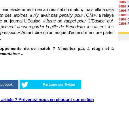
30/07
30/07
bien évidemment rien au résultat du match, mais elle a déjà
02/08
on des arbitres, il n'y avait pas penalty pour l'OM
», a relayé
01/08
31/07
e au journal L'Equipe. «
Juste un rappel pour 'L'Equipe' qui,
02/08
s peuvent aussi regarder la gifle de Benedetto, les lasers, les
01/08
pression.
» Autant dire qu'on risque d'entendre encore parler
03/08
…
oppements de ce match ? N'hésitez pas à réagir et à
mmentaire
» ...
Facebook
Partager sur Twitter
article ? Prévenez-nous en cliquant sur ce lien