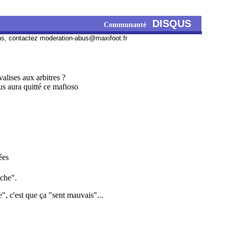
DISQUS
Communauté
us, contactez
moderation-abus@maxifoot.fr