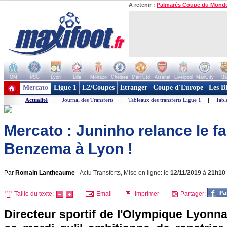
A retenir :
Palmarès Coupe du Mond
OM
PSG
Lyon
Lille
Monaco
Chelsea
Man Utd
Arsenal
Liverpool
ManCity
Ba
+ de clubs
Mercato
Ligue 1
L2/Coupes
Etranger
Coupe d'Europe
Les B
Actualité
|
Journal des Transferts
|
Tableaux des transferts Ligue 1
|
Tabl
Mercato : Juninho relance le 
Benzema à Lyon !
Par
Romain Lantheaume
-
Actu Transferts, Mise en ligne: le
12/11/2019
à
21h10
Taille du texte:
Email
Imprimer
Partager:
Directeur sportif de l'Olympique Lyonna