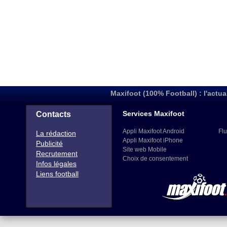
Maxifoot (100% Football) : l'actua
Services Maxifoot
Contacts
Appli Maxifoot Android
Flu
La rédaction
Appli Maxifoot iPhone
Publicité
Site web Mobile
Recrutement
Choix de consentement
Infos légales
Liens football