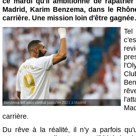
ce mardi qu'il ambitionne de rapatrier
Madrid, Karim Benzema, dans le Rhône
carrière. Une mission loin d'être gagné
Tel
c'e
rev
pr
l'O
Clu
Ben
rê
l'
Benzema est sous contrat jusqu'en 2021 à Madrid.
Mad
carrière.
Du rêve à la réalité, il n'y a parfois q