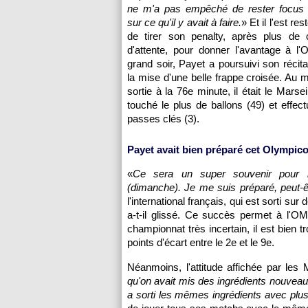
ne m'a pas empêché de rester focus 
sur ce qu'il y avait à faire.
» Et il l'est r
de tirer son penalty, après plus de 
d'attente, pour donner l'avantage à l
grand soir, Payet a poursuivi son récita
la mise d'une belle frappe croisée. Au
sortie à la 76e minute, il était le Marseil
touché le plus de ballons (49) et effect
passes clés (3).
Payet avait bien préparé cet Olympic
«
Ce sera un super souvenir pour 
(dimanche). Je me suis préparé, peut-ê
l'international français, qui est sorti su
a-t-il glissé. Ce succès permet à l'
championnat très incertain, il est bien t
points d'écart entre le 2e et le 9e.
Néanmoins, l'attitude affichée par les
qu'on avait mis des ingrédients nouveaux
a sorti les mêmes ingrédients avec plus