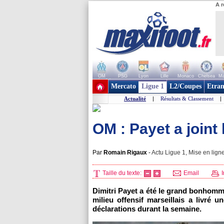
A r
OM
PSG
Lyon
Lille
Monaco
Chelsea
Ma
+ de clubs
Mercato
Ligue 1
L2/Coupes
Etran
Actualité
|
Résultats & Classement
|
OM : Payet a joint 
Par
Romain Rigaux
-
Actu Ligue 1, Mise en ligne
Taille du texte:
Email
I
Dimitri Payet a été le grand bonhomme
milieu offensif marseillais a livré u
déclarations durant la semaine.