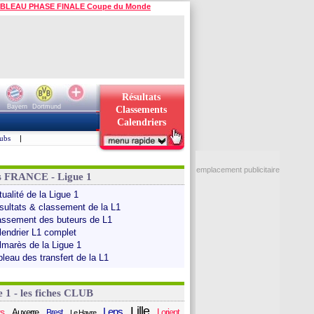
BLEAU PHASE FINALE Coupe du Monde
Résultats
Bayern
Dortmund
Classements
Calendriers
ubs
|
emplacement publicitaire
s FRANCE - Ligue 1
ualité de la Ligue 1
sultats & classement de la L1
assement des buteurs de L1
lendrier L1 complet
lmarès de la Ligue 1
bleau des transfert de la L1
e 1 - les fiches CLUB
Lille
Lens
s
Auxerre
Lorient
Brest
Le Havre