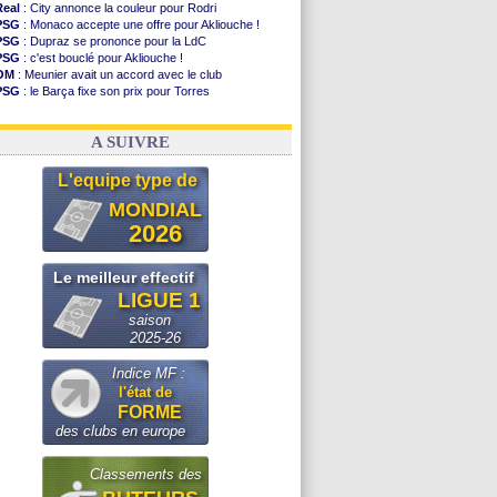
Real
: City annonce la couleur pour Rodri
PSG
: Monaco accepte une offre pour Akliouche !
PSG
: Dupraz se prononce pour la LdC
PSG
: c'est bouclé pour Akliouche !
OM
: Meunier avait un accord avec le club
PSG
: le Barça fixe son prix pour Torres
OM
: accord de principe entre Rulli et Man City
Barça
: Torres souhaite rejoindre le PSG !
A SUIVRE
L'equipe type de
MONDIAL
2026
Le meilleur effectif
LIGUE 1
saison
2025-26
Indice MF :
l'état de
FORME
des clubs en europe
Classements des