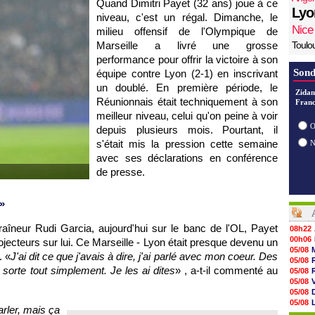
Quand Dimitri Payet (32 ans) joue à ce
Lyo
niveau, c'est un régal. Dimanche, le
Nice
milieu offensif de l'Olympique de
Marseille a livré une grosse
Toulo
performance pour offrir la victoire à son
Sond
équipe contre Lyon (2-1) en inscrivant
un doublé. En première période, le
Zidan
Réunionnais était techniquement à son
Franc
meilleur niveau, celui qu'on peine à voir
O
depuis plusieurs mois. Pourtant, il
s'était mis la pression cette semaine
avec ses déclarations en conférence
de presse.
»
raîneur Rudi Garcia, aujourd'hui sur le banc de l'OL, Payet
08h22
00h06
projecteurs sur lui. Ce Marseille - Lyon était presque devenu un
05/08
. «
J'ai dit ce que j'avais à dire, j'ai parlé avec mon coeur. Des
05/08
a sorte tout simplement. Je les ai dites
» , a-t-il commenté au
05/08
05/08
05/08
05/08
arler, mais ça
05/08