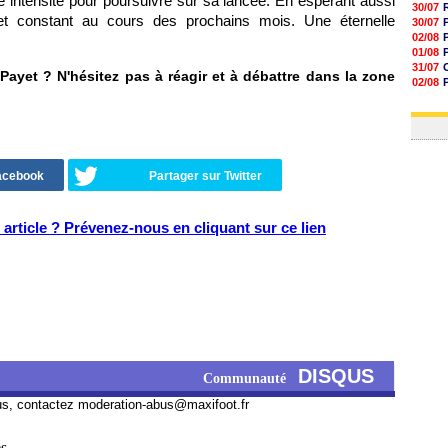
intensité pour poursuivre sur sa lancée. En espérant aussi
30/07
t constant au cours des prochains mois. Une éternelle
30/07
02/08
01/08
31/07
ayet ? N'hésitez pas à réagir et à débattre dans la zone
02/08
30/07
01/08
Facebook
Partager sur Twitter
article ? Prévenez-nous en cliquant sur ce lien
DISQUS
Communauté
us, contactez
moderation-abus@maxifoot.fr