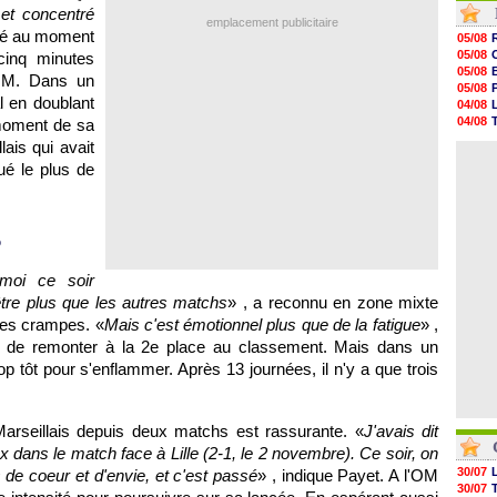
et concentré
05/08
emplacement publicitaire
05/08
esté au moment
05/08
05/08
05/08
cinq minutes
05/08
05/08
'OM. Dans un
05/08
05/08
05/08
l en doublant
04/08
05/08
04/08
 moment de sa
05/08
04/08
lais qui avait
05/08
04/08
05/08
ué le plus de
05/08
05/08
05/08
05/08
o
05/08
moi ce soir
tre plus que les autres matchs
» , a reconnu en zone mixte
r des crampes. «
Mais c'est émotionnel plus que de la fatigue
» ,
OM de remonter à la 2e place au classement. Mais dans un
rop tôt pour s'enflammer. Après 13 journées, il n'y a que trois
 Marseillais depuis deux matchs est rassurante. «
J'avais dit
 dans le match face à Lille (2-1, le 2 novembre). Ce soir, on
30/07
 de coeur et d'envie, et c'est passé
» , indique Payet. A l'OM
30/07