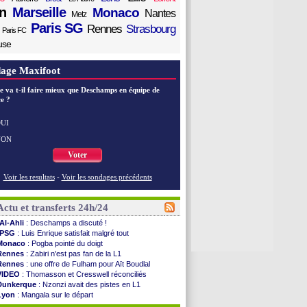
n
Marseille
Monaco
Nantes
Metz
Paris SG
Rennes
Strasbourg
Paris FC
use
age Maxifoot
e va t-il faire mieux que Deschamps en équipe de
e ?
UI
NON
Voter
Voir les resultats
-
Voir les sondages précédents
Actu et transferts 24h/24
Al-Ahli
: Deschamps a discuté !
PSG
: Luis Enrique satisfait malgré tout
Monaco
: Pogba pointé du doigt
Rennes
: Zabiri n'est pas fan de la L1
Rennes
: une offre de Fulham pour Aït Boudlal
VIDEO
: Thomasson et Cresswell réconciliés
Dunkerque
: Nzonzi avait des pistes en L1
Lyon
: Mangala sur le départ
Amical
: Arsenal s'incline face au Real Betis