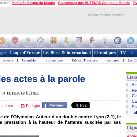
etenir :
Palmarès Coupe du Monde
-
Classement des BUTEURS Coupe du Monde
-
TA
emplacement publicitaire
n Utd
Arsenal
Liverpool
ManCity
Barca
Real
Atletico
Milan
Juve
Inter
Naples
ger
Coupe d'Europe
Les Bleus & International
Chroniques
TV
+
Buteurs
|
Calendrier
|
Equipe type
|
Tableau Transferts
|
Palmarès
|
Les Cl
les actes à la parole
Lien
Act
Ré
: le
11/11/2019
à
11h11
Cl
Ca
mprimer
Partager:
Pa
Ta
 de l'Olympico. Auteur d'un doublé contre Lyon (2-1), le
ne prestation à la hauteur de l'attente suscitée par ses
Ligu
Anger