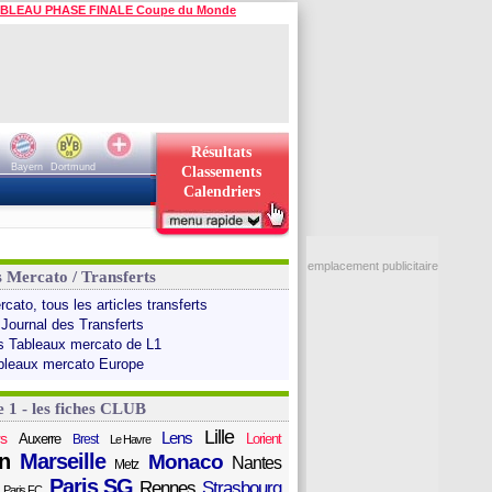
BLEAU PHASE FINALE Coupe du Monde
Résultats
Bayern
Dortmund
Classements
Calendriers
emplacement publicitaire
s Mercato / Transferts
cato, tous les articles transferts
 Journal des Transferts
s Tableaux mercato de L1
bleaux mercato Europe
e 1 - les fiches CLUB
Lille
Lens
s
Auxerre
Lorient
Brest
Le Havre
n
Marseille
Monaco
Nantes
Metz
Paris SG
Rennes
Strasbourg
Paris FC