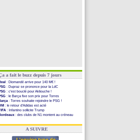
PSG
: Nsoki va signer en Croatie
Arsenal
: Naples vise Gabriel Jesus
Real
: Mastantuono prêté à la Fiorentina (off.)
Man City
: accord avec le Barça pour Rodri ?
Voir toutes les brèves
Ça a fait le buzz depuis 7 jours
Real
: Diomandé arrive pour 140 M€ !
PSG
: Dupraz se prononce pour la LdC
PSG
: c'est bouclé pour Akliouche !
PSG
: le Barça fixe son prix pour Torres
Barça
: Torres souhaite rejoindre le PSG !
OM
: le retour d'Adidas est acté
FIFA
: Infantino sollicite Trump
Bordeaux
: des clubs de N1 montent au créneau
Argentine
: quand Medina recadre... sa mère
Real
: le démenti de Leipzig pour Diomandé
A SUIVRE
L'equipe type de