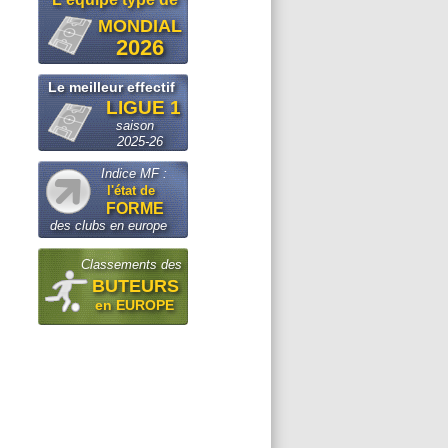
MONDIAL
2026
Le meilleur effectif
LIGUE 1
saison
2025-26
Indice MF :
l'état de
FORME
des clubs en europe
Classements des
BUTEURS
en EUROPE