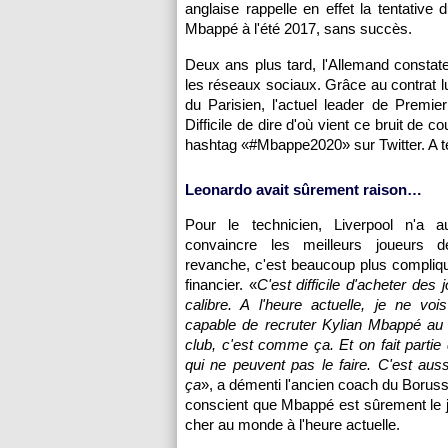
anglaise rappelle en effet la tentative
Mbappé à l'été 2017, sans succès.
Deux ans plus tard, l'Allemand constat
les réseaux sociaux. Grâce au contrat l
du Parisien, l'actuel leader de Premie
Difficile de dire d'où vient ce bruit de 
hashtag «#Mbappe2020» sur Twitter. A tel
Leonardo avait sûrement raison…
Pour le technicien, Liverpool n'a 
convaincre les meilleurs joueurs d
revanche, c'est beaucoup plus compliqu
financier. «
C'est difficile d'acheter des
calibre. A l'heure actuelle, je ne vo
capable de recruter Kylian Mbappé a
club, c'est comme ça. Et on fait partie
qui ne peuvent pas le faire. C'est aus
ça
», a démenti l'ancien coach du Borus
conscient que Mbappé est sûrement le j
cher au monde à l'heure actuelle.