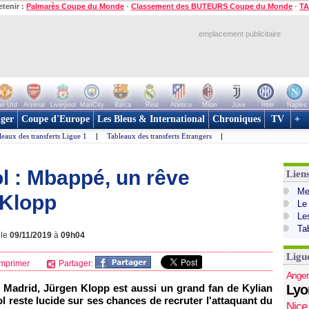
etenir :
Palmarès Coupe du Monde
-
Classement des BUTEURS Coupe du Monde
-
TA
emplacement publicitaire
n Utd
Arsenal
Liverpool
ManCity
Barca
Real
Atletico
Milan
Juve
Inter
Naples
ger
Coupe d'Europe
Les Bleus & International
Chroniques
TV
+
leaux des transferts Ligue 1
|
Tableaux des transferts Etrangers
|
l : Mbappé, un rêve
Lien
Mer
 Klopp
Le
Le
Ta
 le
09/11/2019
à
09h04
Ligu
mprimer
Partager:
Anger
l Madrid, Jürgen Klopp est aussi un grand fan de Kylian
Lyo
 reste lucide sur ses chances de recruter l'attaquant du
Nice