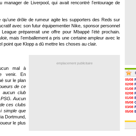
 du manager de Liverpool, qui avait rencontré l'entourage de
07/08
07/08
07/08
07/08
e qu'une drôle de rumeur agite les supporters des Reds sur
ucratif avec son futur équipementier Nike, sponsor personnel
r League préparerait une offre pour Mbappé l'été prochain.
couloir, mais l'emballement a pris une certaine ampleur avec le
 point que Klopp a dû mettre les choses au clair.
emplacement publicitaire
aucun mal à
e venir. En
é sur le plan
05/08
02/08
 joueurs de ce
01/08
is aucun club
02/08
u PSG. Aucun
01/08
05/08
 de ces clubs
03/08
si simple que
05/08
sia Dortmund,
03/08
03/08
oueur le plus