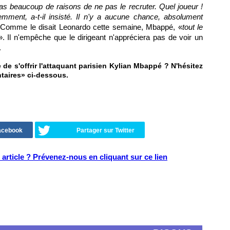
 pas beaucoup de raisons de ne pas le recruter. Quel joueur !
emment, a-t-il insisté. Il n'y a aucune chance, absolument
 Comme le disait Leonardo cette semaine, Mbappé, «
tout le
». Il n'empêche que le dirigeant n'appréciera pas de voir un
.
 de s'offrir l'attaquant parisien Kylian Mbappé ? N'hésitez
taires» ci-dessous.
Facebook
Partager sur Twitter
article ? Prévenez-nous en cliquant sur ce lien