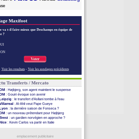
use
age Maxifoot
e va t-il faire mieux que Deschamps en équipe de
e ?
UI
NON
Voter
Voir les resultats
-
Voir les sondages précédents
tu Transferts / Mercato
OM
: Højbjerg, son agent maintient le suspense
OM
: Gouiri évoque son avenir
Leipzig
: le transfert d'Asllani tombe à l'eau
Villarreal
: Al-Ahli veut Pape Gueye
Lyon
: la dernière saison de Fonseca ?
OM
: un nouveau prétendant pour Højbjerg
Brest
: un gardien norvégien en approche ?
Nice
: Kevin Carlos va partir en Italie
Leganés
: c'est signé pour Luca Zidane (off.)
Atletico
: Ruggeri en route pour Aston Villa
Lyon
: Mangala prêté à Getafe (officiel)
emplacement publicitaire