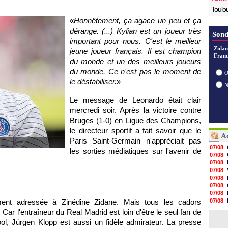
Toulo
«
Honnêtement, ça agace un peu et ça
dérange. (...) Kylian est un joueur très
Sond
important pour nous. C'est le meilleur
Zidan
jeune joueur français. Il est champion
Franc
du monde et un des meilleurs joueurs
du monde. Ce n'est pas le moment de
O
le déstabiliser.
»
Le message de Leonardo était clair
mercredi soir. Après la victoire contre
Bruges (1-0) en Ligue des Champions,
le directeur sportif a fait savoir que le
Ac
Paris Saint-Germain n'appréciait pas
07/08
les sorties médiatiques sur l'avenir de
07/08
07/08
07/08
07/08
07/08
07/08
lement adressée à Zinédine Zidane. Mais tous les cadors
07/08
07/08
Car l'entraîneur du Real Madrid est loin d'être le seul fan de
07/08
ool, Jürgen Klopp est aussi un fidèle admirateur. La presse
07/08