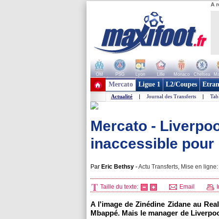
A r
OM
PSG
Lyon
Lille
Monaco
Chelsea
Ma
+ de clubs
Mercato
Ligue 1
L2/Coupes
Etran
Actualité
|
Journal des Transferts
|
Tab
Mercato - Liverpoo
inaccessible pour
Par
Eric Bethsy
-
Actu Transferts, Mise en ligne:
Taille du texte:
Email
I
A l'image de Zinédine Zidane au Rea
Mbappé. Mais le manager de Liverpool