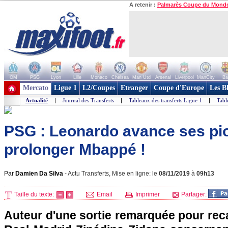
A retenir :
Palmarès Coupe du Mond
OM
PSG
Lyon
Lille
Monaco
Chelsea
Man Utd
Arsenal
Liverpool
ManCity
Ba
+ de clubs
Mercato
Ligue 1
L2/Coupes
Etranger
Coupe d'Europe
Les B
Actualité
|
Journal des Transferts
|
Tableaux des transferts Ligue 1
|
Tabl
PSG : Leonardo avance ses pi
prolonger Mbappé !
Par
Damien Da Silva
-
Actu Transferts, Mise en ligne: le
08/11/2019
à
09h13
Taille du texte:
Email
Imprimer
Partager:
Auteur d'une sortie remarquée pour reca