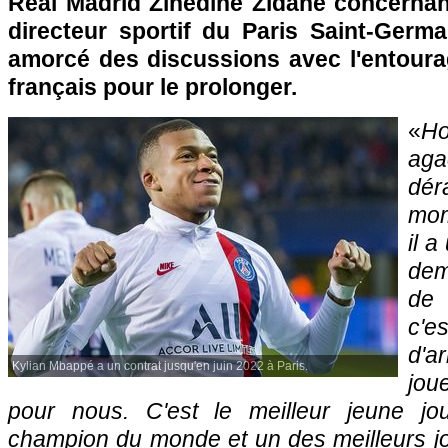
Real Madrid Zinédine Zidane concernan
directeur sportif du Paris Saint-Germ
amorcé des discussions avec l'entourag
français pour le prolonger.
«
H
ag
dér
mom
il a
dem
de 
c'
d'ar
Kylian Mbappé a un contrat jusqu'en juin 2022 à Paris.
jou
pour nous. C'est le meilleur jeune jou
champion du monde et un des meilleurs 