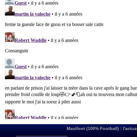
Maxifoot (100% Football) : l'actua