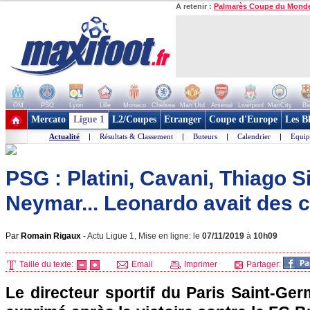
A retenir :
Palmarès Coupe du Mond
OM
PSG
Lyon
Lille
Monaco
Chelsea
Man Utd
Arsenal
Liverpool
ManCity
Ba
+ de clubs
Mercato
Ligue 1
L2/Coupes
Etranger
Coupe d'Europe
Les B
Actualité
|
Résultats & Classement
|
Buteurs
|
Calendrier
|
Equip
PSG : Platini, Cavani, Thiago Si
Neymar... Leonardo avait des c
Par
Romain Rigaux
-
Actu Ligue 1, Mise en ligne: le
07/11/2019
à
10h09
Taille du texte:
Email
Imprimer
Partager:
Le directeur sportif du Paris Saint-Ge