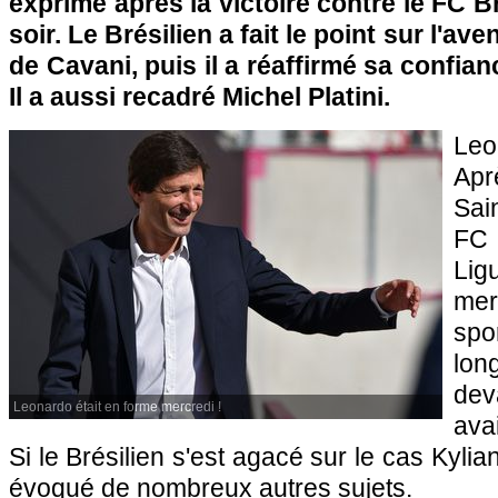
exprimé après la victoire contre le FC B
soir. Le Brésilien a fait le point sur l'ave
de Cavani, puis il a réaffirmé sa confia
Il a aussi recadré Michel Platini.
Leo
Aprè
Sai
FC
Li
mer
spo
lo
dev
Leonardo était en forme mercredi !
ava
Si le Brésilien s'est agacé sur le cas Kyli
évoqué de nombreux autres sujets.