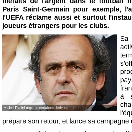
méfaits de l'argent dans le football 
Paris Saint-Germain pour exemple, l'
l'UEFA réclame aussi et surtout l'insta
joueurs étrangers pour les clubs.
Sa 
act
ter
s'
pr
pa
fr
à s
cha
Michel Platini regrette certaines dérives du football.
l'
prépare son retour, et lance sa campagne 