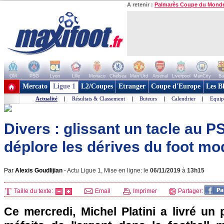
A retenir :
Palmarès Coupe du Mond
OM
PSG
Lyon
Lille
Monaco
Chelsea
Man Utd
Arsenal
Liverpool
ManCity
Ba
+ de clubs
Mercato
Ligue 1
L2/Coupes
Etranger
Coupe d'Europe
Les B
Actualité
|
Résultats & Classement
|
Buteurs
|
Calendrier
|
Equip
Divers : glissant un tacle au PS
déplore les dérives du foot m
Par
Alexis Goudlijian
-
Actu Ligue 1, Mise en ligne: le
06/11/2019
à
13h15
Taille du texte:
Email
Imprimer
Partager:
Ce mercredi, Michel Platini a livré un 