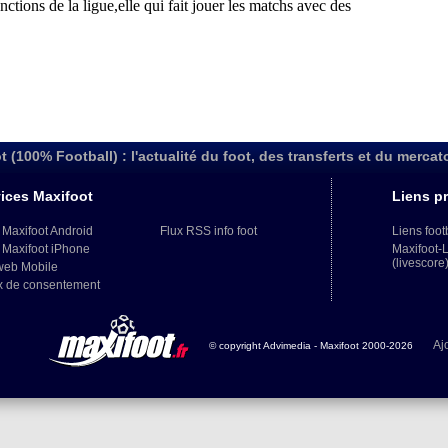
t (100% Football) : l'actualité du foot, des transferts et du mercat
ices Maxifoot
Liens pr
 Maxifoot Android
Flux RSS info foot
Liens foot
 Maxifoot iPhone
Maxifoot-
(livescore
web Mobile
x de consentement
Aj
© copyright Advimedia - Maxifoot 2000-2026