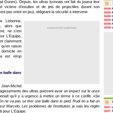
Gones). Depuis, les ultras lyonnais ont fait du joueur leur
10h13
é victime d'insultes et de jets de projectiles durant son
09h51
05/08
09h32
nt pas entré en jeu), obligeant la sécurité à intervenir.
05/08
09h11
05/08
08h57
05/08
e Lisbonne,
08h39
05/08
, alors que
08h22
04/08
emplacement publicitaire
00h06
ré, ne s'est
04/08
05/08
05/08
our L'Equipe,
05/08
nt clairement
05/08
05/08
, qu'en raison
05/08
à domicile en
05/08
ca est «
trop
05/08
ne balle dans
 Jean-Michel
 agissements des ultras puissent avoir un impact sur le onze
naît qu'il y a urgence à mettre un terme à ce conflit. «
Se
n ne va pas se tirer une balle dans le pied. Rudi en a fait un
 sur Marcelo. Les problèmes de l'institution, je vais les régler
30/07
ndi pour L'Equipe.
30/07