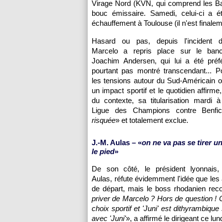
Virage Nord (KVN, qui comprend les Bad 
bouc émissaire. Samedi, celui-ci a ét
échauffement à Toulouse (il n'est finaleme
Hasard ou pas, depuis l'incident d
Marcelo a repris place sur le banc
Joachim Andersen, qui lui a été préfé
pourtant pas montré transcendant... P
les tensions autour du Sud-Américain o
un impact sportif et le quotidien affirme
du contexte, sa titularisation mardi 
Ligue des Champions contre Benfi
risquée
» et totalement exclue.
J.-M. Aulas – «
on ne va pas se tirer u
le pied
»
De son côté, le président lyonnais,
Aulas, réfute évidemment l'idée que les
de départ, mais le boss rhodanien recon
priver de Marcelo ? Hors de question ! O
choix sportif et 'Juni' est dithyrambique
avec 'Juni'
», a affirmé le dirigeant ce lu