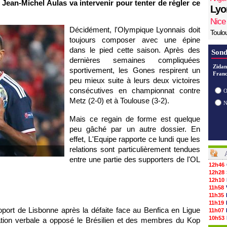
 Jean-Michel Aulas va intervenir pour tenter de régler ce
Lyo
Nice
Décidément, l'Olympique Lyonnais doit
Toulo
toujours composer avec une épine
dans le pied cette saison. Après des
Sond
dernières semaines compliquées
Zidan
sportivement, les Gones respirent un
Franc
peu mieux suite à leurs deux victoires
consécutives en championnat contre
O
Metz (2-0) et à Toulouse (3-2).
Mais ce regain de forme est quelque
peu gâché par un autre dossier. En
effet, L'Equipe rapporte ce lundi que les
relations sont particulièrement tendues
entre une partie des supporters de l'OL
12h46
12h28
12h10
11h58
11h35
11h19
port de Lisbonne après la défaite face au Benfica en Ligue
11h07
10h53
ation verbale a opposé le Brésilien et des membres du Kop
10h36