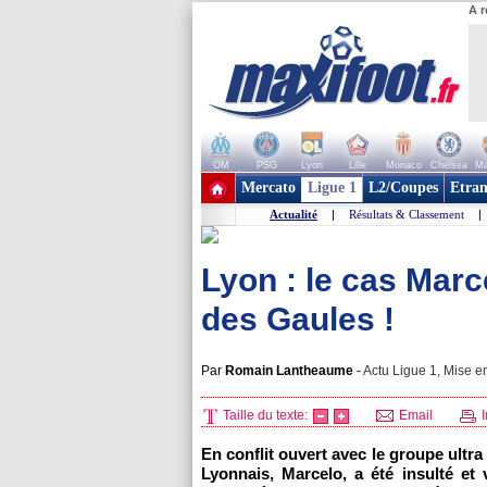
A r
OM
PSG
Lyon
Lille
Monaco
Chelsea
Ma
+ de clubs
Mercato
Ligue 1
L2/Coupes
Etran
Actualité
|
Résultats & Classement
|
Lyon : le cas Marc
des Gaules !
Par
Romain Lantheaume
-
Actu Ligue 1, Mise en
Taille du texte:
Email
I
En conflit ouvert avec le groupe ultr
Lyonnais, Marcelo, a été insulté et