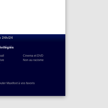
o 24h/24
ivilégiés
ball
Cinema et DVD
Live
Non au racisme
)
outer Maxifoot à vos favoris