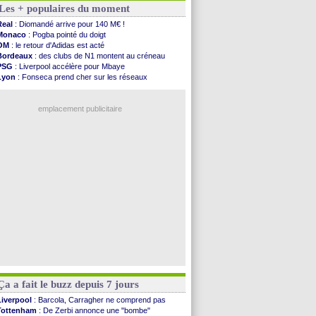
Les + populaires du moment
Real
: ça se complique pour Rodri !
Barça
: Ferran Torres donne son feu vert au ...
Real
: Diomandé arrive pour 140 M€ !
FIFA
: des excuses après le projet
Monaco
: Pogba pointé du doigt
Abha
: c'est fait pour Fekir (officiel)
OM
: le retour d'Adidas est acté
Real
: réponse imminente de Vinicius
Bordeaux
: des clubs de N1 montent au créneau
Arsenal
: Nørgaard transféré à Everton (off.)
PSG
: Liverpool accélère pour Mbaye
Al-Ahli
: Deschamps a discuté !
Lyon
: Fonseca prend cher sur les réseaux
PSG
: Luis Enrique satisfait malgré tout
Trabzonspor
: une annonce pour Salah !
Monaco
: Pogba pointé du doigt
Real
: une nouvelle offre pour Vinicius
Rennes
: Zabiri n'est pas fan de la L1
emplacement publicitaire
Rennes
: une offre de Fulham pour Aït Boudlal
VIDEO
: Thomasson et Cresswell réconciliés
Dunkerque
: Nzonzi avait des pistes en L1
Lyon
: Mangala sur le départ
Amical
: Arsenal s'incline face au Real Betis
Voir les brèves précédentes
Ça a fait le buzz depuis 7 jours
Liverpool
: Barcola, Carragher ne comprend pas
Tottenham
: De Zerbi annonce une "bombe"