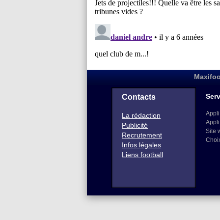
Maxifoo
Serv
Contacts
Appli
La rédaction
Appli
Publicité
Site 
Recrutement
Choi
Infos légales
Liens football