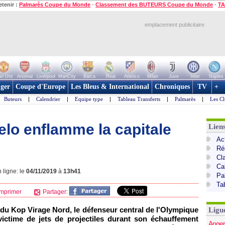
etenir :
Palmarès Coupe du Monde
-
Classement des BUTEURS Coupe du Monde
-
TA
emplacement publicitaire
n Utd
Arsenal
Liverpool
ManCity
Barca
Real
Atletico
Milan
Juve
Inter
Naples
ger
Coupe d'Europe
Les Bleus & International
Chroniques
TV
+
Buteurs
|
Calendrier
|
Equipe type
|
Tableau Transferts
|
Palmarès
|
Les Cl
elo enflamme la capitale
Lien
Act
Ré
Cl
Ca
 ligne: le
04/11/2019
à
13h41
Pa
Ta
mprimer
Partager:
a du Kop Virage Nord, le défenseur central de l'Olympique
Ligu
 victime de jets de projectiles durant son échauffement
Anger