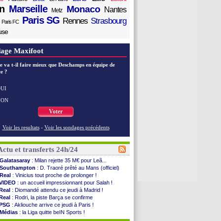
n
Marseille
Monaco
Nantes
Metz
Paris SG
Rennes
Strasbourg
Paris FC
use
age Maxifoot
e va t-il faire mieux que Deschamps en équipe de
e ?
UI
NON
Voter
Voir les resultats
-
Voir les sondages précédents
Actu et transferts 24h/24
Galatasaray
: Milan rejette 35 M€ pour Leã...
Southampton
: D. Traoré prêté au Mans (officiel)
Real
: Vinicius tout proche de prolonger !
VIDEO
: un accueil impressionnant pour Salah !
Real
: Diomandé attendu ce jeudi à Madrid !
Real
: Rodri, la piste Barça se confirme
PSG
: Akliouche arrive ce jeudi à Paris !
Médias
: la Liga quitte beIN Sports !
PSG
: pas d'inquiétude pour Rafael Pol