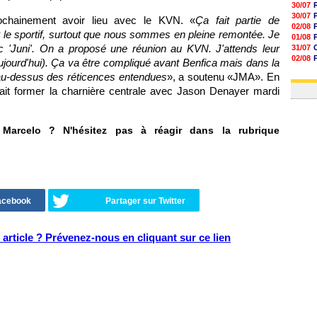
30/07
30/07
ochainement avoir lieu avec le KVN. «
Ça fait partie de
02/08
ser le sportif, surtout que nous sommes en pleine remontée. Je
01/08
 'Juni'. On a proposé une réunion au KVN. J'attends leur
31/07
02/08
aujourd'hui). Ça va être compliqué avant Benfica mais dans la
01/08
au-dessus des réticences entendues
», a soutenu «JMA». En
03/08
rait former la charnière centrale avec Jason Denayer mardi
 Marcelo ? N'hésitez pas à réagir dans la rubrique
Facebook
Partager sur Twitter
article ? Prévenez-nous en cliquant sur ce lien