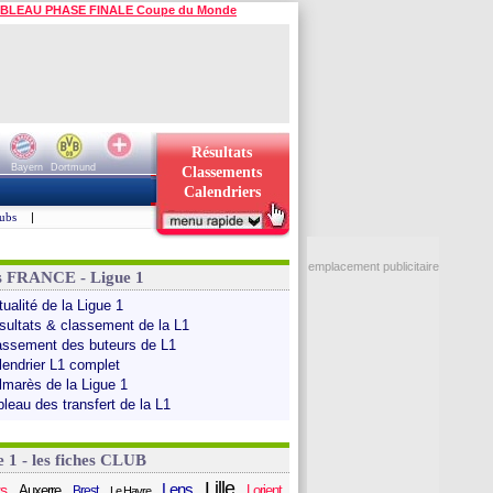
BLEAU PHASE FINALE Coupe du Monde
Résultats
Bayern
Dortmund
Classements
Calendriers
ubs
|
emplacement publicitaire
s FRANCE - Ligue 1
ualité de la Ligue 1
sultats & classement de la L1
assement des buteurs de L1
lendrier L1 complet
lmarès de la Ligue 1
bleau des transfert de la L1
e 1 - les fiches CLUB
Lille
Lens
s
Auxerre
Lorient
Brest
Le Havre