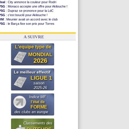
Real
: City annonce la couleur pour Rodri
PSG
: Monaco accepte une offre pour Akliouche !
PSG
: Dupraz se prononce pour la LdC
PSG
: c'est bouclé pour Akliouche !
OM
: Meunier avait un accord avec le club
PSG
: le Barça fixe son prix pour Torres
Barça
: Torres souhaite rejoindre le PSG !
FIFA
: Infantino sollicite Trump
A SUIVRE
L'equipe type de
MONDIAL
2026
Le meilleur effectif
LIGUE 1
saison
2025-26
Indice MF :
l'état de
FORME
des clubs en europe
Classements des