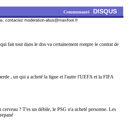
DISQUS
Communauté
us, contactez
moderation-abus@maxifoot.fr