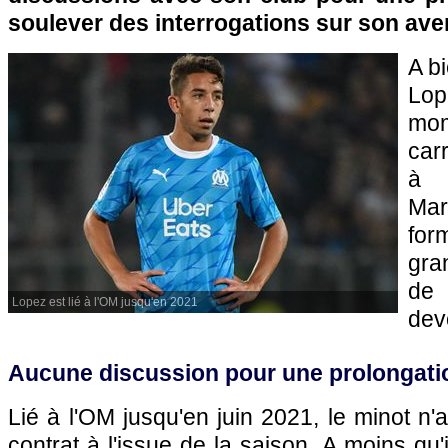
soulever des interrogations sur son aven
A b
Lo
mom
car
à 
Ma
for
gran
de 
Lopez est lié à l'OM jusqu'en 2021
devo
Aucune discussion pour une prolongati
Lié à l'OM jusqu'en juin 2021, le minot n'
contrat à l'issue de la saison. A moins qu'i