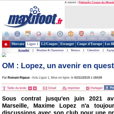
A retenir :
Palmarès Coupe du Mond
OM
PSG
Lyon
Lille
Monaco
Chelsea
Man Utd
Arsenal
Liverpool
ManCity
Ba
+ de clubs
Mercato
Ligue 1
L2/Coupes
Etranger
Coupe d'Europe
Les B
Actualité
|
Résultats & Classement
|
Buteurs
|
Calendrier
|
Equip
OM : Lopez, un avenir en quest
Par
Romain Rigaux
-
Actu Ligue 1, Mise en ligne: le
02/11/2019
à
16h39
Taille du texte:
Email
Imprimer
Partager:
Sous contrat jusqu'en juin 2021 av
Marseille, Maxime Lopez n'a toujo
discussions avec son club pour une pr