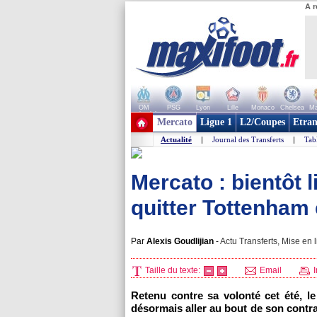
A r
OM
PSG
Lyon
Lille
Monaco
Chelsea
Ma
+ de clubs
Mercato
Ligue 1
L2/Coupes
Etran
Actualité
|
Journal des Transferts
|
Tab
Mercato : bientôt l
quitter Tottenham 
Par
Alexis Goudlijian
-
Actu Transferts, Mise en l
Taille du texte:
Email
I
Retenu contre sa volonté cet été, l
désormais aller au bout de son contrat