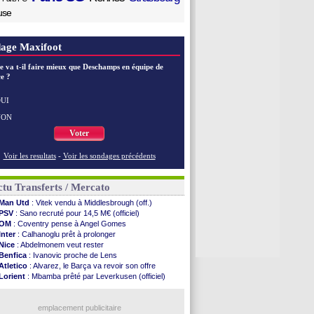
use
age Maxifoot
e va t-il faire mieux que Deschamps en équipe de
e ?
UI
NON
Voter
Voir les resultats
-
Voir les sondages précédents
tu Transferts / Mercato
Man Utd
: Vitek vendu à Middlesbrough (off.)
PSV
: Sano recruté pour 14,5 M€ (officiel)
OM
: Coventry pense à Angel Gomes
Inter
: Calhanoglu prêt à prolonger
Nice
: Abdelmonem veut rester
Benfica
: Ivanovic proche de Lens
Atletico
: Alvarez, le Barça va revoir son offre
Lorient
: Mbamba prêté par Leverkusen (officiel)
Naples
: Lukaku dit oui à Fenerbahçe
LA Galaxy
: Sergi Roberto a signé (officiel)
Barça
: De Jong menacé par l’arrivée de Rodri
emplacement publicitaire