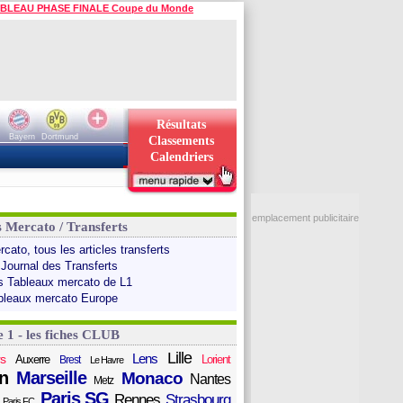
BLEAU PHASE FINALE Coupe du Monde
Résultats
Bayern
Dortmund
Classements
Calendriers
emplacement publicitaire
s Mercato / Transferts
cato, tous les articles transferts
 Journal des Transferts
s Tableaux mercato de L1
bleaux mercato Europe
e 1 - les fiches CLUB
Lille
Lens
s
Auxerre
Lorient
Brest
Le Havre
n
Marseille
Monaco
Nantes
Metz
Paris SG
Rennes
Strasbourg
Paris FC