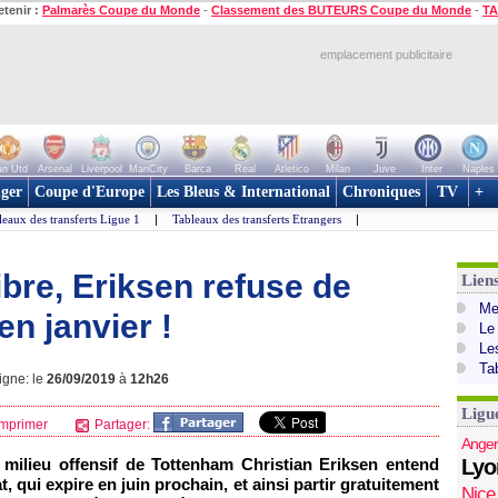
etenir :
Palmarès Coupe du Monde
-
Classement des BUTEURS Coupe du Monde
-
TA
emplacement publicitaire
n Utd
Arsenal
Liverpool
ManCity
Barca
Real
Atletico
Milan
Juve
Inter
Naples
ger
Coupe d'Europe
Les Bleus & International
Chroniques
TV
+
leaux des transferts Ligue 1
|
Tableaux des transferts Etrangers
|
ibre, Eriksen refuse de
Lien
Mer
en janvier !
Le
Le
Ta
igne: le
26/09/2019
à
12h26
Ligu
mprimer
Partager:
Anger
e milieu offensif de Tottenham Christian Eriksen entend
Lyo
, qui expire en juin prochain, et ainsi partir gratuitement
Nice