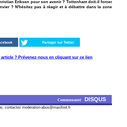
istian Eriksen pour son avenir ? Tottenham doit-il forcer
vier ? N'hésitez pas à réagir et à débattre dans la zone
Facebook
Partager sur Twitter
article ? Prévenez-nous en cliquant sur ce lien
DISQUS
Communauté
us, contactez
moderation-abus@maxifoot.fr