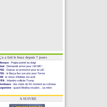
Nottingham
: O. Diomande arrive pour 40 M€
Lens
: Ganiou prolongé jusqu'en 2030 (officiel)
Atletico
: Almada rejoint River Plate (off.)
Monaco
: Camara a la cote en Angleterre
Voir toutes les brèves
Ça a fait le buzz depuis 7 jours
Monaco
: Pogba pointé du doigt
Real
: Diomandé arrive pour 140 M€ !
PSG
: Dupraz se prononce pour la LdC
PSG
: le Barça fixe son prix pour Torres
OM
: le retour d'Adidas est acté
FIFA
: Infantino sollicite Trump
Bordeaux
: des clubs de N1 montent au créneau
Argentine
: quand Medina recadre... sa mère
Real
: le démenti de Leipzig pour Diomandé
OM
: le club prêt à libérer Kondogbia ?
A SUIVRE
L'equipe type de