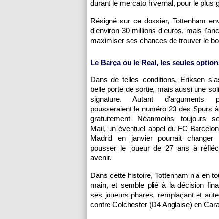
durant le mercato hivernal, pour le plus 
Résigné sur ce dossier, Tottenham env
d'environ 30 millions d'euros, mais l'an
maximiser ses chances de trouver le bon 
Le Barça ou le Real, les seules optio
Dans de telles conditions, Eriksen s'a
belle porte de sortie, mais aussi une sol
signature. Autant d'arguments po
pousseraient le numéro 23 des Spurs à v
gratuitement. Néanmoins, toujours se
Mail, un éventuel appel du FC Barcelo
Madrid en janvier pourrait changer
pousser le joueur de 27 ans à réfléc
avenir.
Dans cette histoire, Tottenham n'a en to
main, et semble plié à la décision fina
ses joueurs phares, remplaçant et auteu
contre Colchester (D4 Anglaise) en Ca