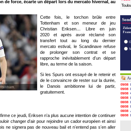
on de force, écarte un départ lors du mercato hivernal, au
Toulo
Cette fois, le torchon brûle entre
Sond
Tottenham et son meneur de jeu
Zidan
Christian Eriksen… Libre en juin
Franc
2020 et après avoir réclamé son
transfert tout au long du dernier
O
mercato estival, le Scandinave refuse
de prolonger son contrat et se
rapproche inévitablement d'un départ
libre, au terme de la saison.
Si les Spurs ont essayé de le retenir et
Ac
de le convaincre de rester sur la durée,
09/08
le Danois ambitionne lui de partir,
Tottenham.
09/08
gratuitement.
09/08
08/08
08/08
08/08
08/08
nfirme ce jeudi, Eriksen n'a plus aucune intention de continuer
08/08
08/08
uloir changer d'air pour rejoindre un cador européen et ainsi
08/08
is ne signera pas de nouveau bail et n'entend pas s'en aller
08/08