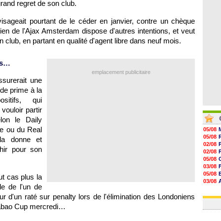
grand regret de son club.
08/08
08/08
08/08
isageait pourtant de le céder en janvier, contre un chèque
08/08
cien de l'Ajax Amsterdam dispose d'autres intentions, et veut
club, en partant en qualité d'agent libre dans neuf mois.
ns…
emplacement publicitaire
ssurerait une
ide prime à la
sitifs, qui
ouloir partir
lon le Daily
ne ou du Real
05/08
05/08
 la donne et
02/08
hir pour son
02/08
05/08
03/08
05/08
ut cas plus la
03/08
le de l'un de
03/08
r d'un raté sur penalty lors de l'élimination des Londoniens
06/08
rabao Cup mercredi…