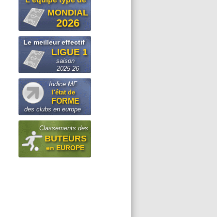
MONDIAL
2026
Le meilleur effectif
LIGUE 1
saison
2025-26
Indice MF :
l'état de
FORME
des clubs en europe
Classements des
BUTEURS
en EUROPE