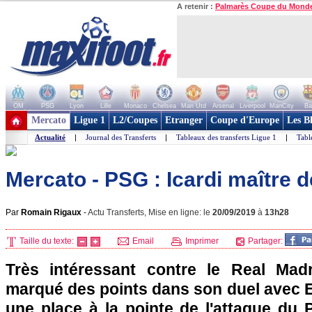
A retenir :
Palmarès Coupe du Mond
OM
PSG
Lyon
Lille
Monaco
Chelsea
Man Utd
Arsenal
Liverpool
ManCity
Ba
+ de clubs
Mercato
Ligue 1
L2/Coupes
Etranger
Coupe d'Europe
Les B
Actualité
|
Journal des Transferts
|
Tableaux des transferts Ligue 1
|
Tabl
Mercato - PSG : Icardi maître d
Par
Romain Rigaux
-
Actu Transferts, Mise en ligne: le
20/09/2019
à
13h28
Taille du texte:
Email
Imprimer
Partager:
Très intéressant contre le Real Madr
marqué des points dans son duel avec 
une place à la pointe de l'attaque du 