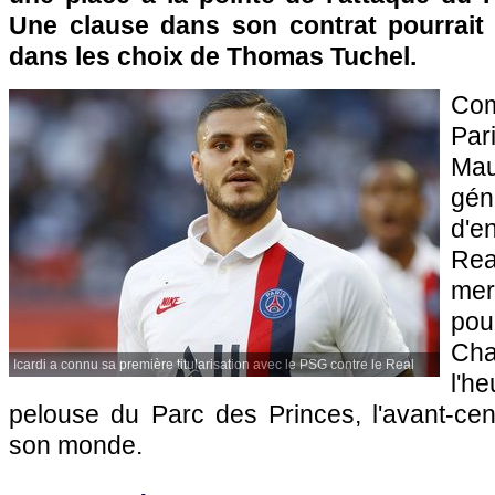
Une clause dans son contrat pourrait 
dans les choix de Thomas Tuchel.
Co
Par
Mau
gé
d'e
Re
mer
pou
Ch
Icardi a connu sa première titularisation avec le PSG contre le Real
l'h
pelouse du Parc des Princes, l'avant-cen
son monde.