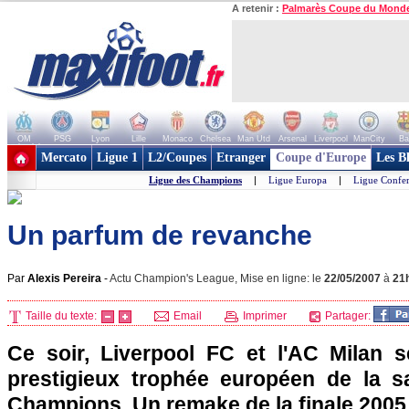
A retenir :
Palmarès Coupe du Mond
OM
PSG
Lyon
Lille
Monaco
Chelsea
Man Utd
Arsenal
Liverpool
ManCity
Ba
+ de clubs
Mercato
Ligue 1
L2/Coupes
Etranger
Coupe d'Europe
Les B
Ligue des Champions
|
Ligue Europa
|
Ligue Confe
Un parfum de revanche
Par
Alexis Pereira
-
Actu Champion's League, Mise en ligne: le
22/05/2007
à
21
Taille du texte:
Email
Imprimer
Partager:
Ce soir, Liverpool FC et l'AC Milan s
prestigieux trophée européen de la s
Champions. Un remake de la finale 2005