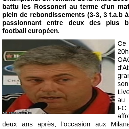
battu les Rossoneri au terme d'un mat
plein de rebondissements (3-3, 3 t.a.b 
passionnant entre deux des plus 
football européen.
Ce 
20h
OA
d'A
gra
son
Liv
au 
FC
af
deux ans après, l'occasion aux Milan