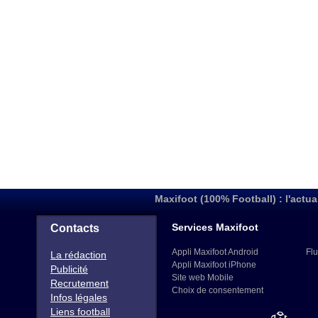
Maxifoot (100% Football) : l'actua
Services Maxifoot
Contacts
Appli Maxifoot Android
Flu
La rédaction
Appli Maxifoot iPhone
Publicité
Site web Mobile
Recrutement
Choix de consentement
Infos légales
Liens football