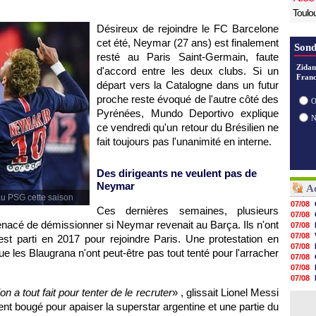
Toulo
Désireux de rejoindre le FC Barcelone
cet été, Neymar (27 ans) est finalement
Sond
resté au Paris Saint-Germain, faute
Zidan
d'accord entre les deux clubs. Si un
Franc
départ vers la Catalogne dans un futur
proche reste évoqué de l'autre côté des
O
Pyrénées, Mundo Deportivo explique
ce vendredi qu'un retour du Brésilien ne
fait toujours pas l'unanimité en interne.
Des dirigeants ne veulent pas de
Neymar
Ac
u PSG cette saison
07/08
Ces dernières semaines, plusieurs
07/08
nacé de démissionner si Neymar revenait au Barça. Ils n'ont
07/08
07/08
est parti en 2017 pour rejoindre Paris. Une protestation en
07/08
ue les Blaugrana n'ont peut-être pas tout tenté pour l'arracher
07/08
07/08
07/08
07/08
on a tout fait pour tenter de le recruter
» , glissait Lionel Messi
07/08
ent bougé pour apaiser la superstar argentine et une partie du
07/08