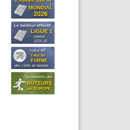
MONDIAL
2026
Le meilleur effectif
LIGUE 1
saison
2025-26
Indice MF :
l'état de
FORME
des clubs en europe
Classements des
BUTEURS
en EUROPE