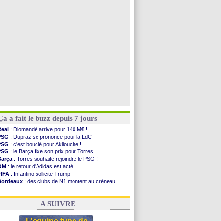
PSG
: Nsoki va signer en Croatie
Arsenal
: Naples vise Gabriel Jesus
Real
: Mastantuono prêté à la Fiorentina (off.)
Man City
: accord avec le Barça pour Rodri ?
Voir toutes les brèves
Ça a fait le buzz depuis 7 jours
Real
: Diomandé arrive pour 140 M€ !
PSG
: Dupraz se prononce pour la LdC
PSG
: c'est bouclé pour Akliouche !
PSG
: le Barça fixe son prix pour Torres
Barça
: Torres souhaite rejoindre le PSG !
OM
: le retour d'Adidas est acté
FIFA
: Infantino sollicite Trump
Bordeaux
: des clubs de N1 montent au créneau
Argentine
: quand Medina recadre... sa mère
Real
: le démenti de Leipzig pour Diomandé
A SUIVRE
L'equipe type de