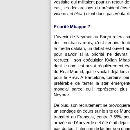
vestiaire qui militaient pour un retour
cas, les déclarations du président Jos
vienne cet été
» ) n'ont donc pas véritab
Priorité Mbappé ?
L'avenir de Neymar au Barça refera pa
des prochains mois, c'est certain. Toute
le média catalan, un débat est ouvert au
pour savoir si la priorité ne devrait
recruter... son coéquipier Kylian Mba
dont le nom est aussi régulièrement é
du Real Madrid, qui le voulait déjà lors
pour le PSG. A Barcelone, certains pens
préférable de tenter la star émergent
mondial parce qu'il représente plus 
Neymar.
De plus, son recrutement ne provoquerai
un sondage en cours sur le site de Mund
transfert du Français, contre 7,65% p
arrivée de l'Auriverde cet été était déj
pas du tout l'intention de lâcher son ch