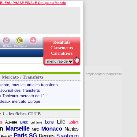
BLEAU PHASE FINALE Coupe du Monde
Résultats
Bayern
Dortmund
Classements
Calendriers
emplacement publicitaire
s Mercato / Transferts
cato, tous les articles transferts
 Journal des Transferts
s Tableaux mercato de L1
bleaux mercato Europe
e 1 - les fiches CLUB
Lille
Lens
s
Auxerre
Lorient
Brest
Le Havre
n
Marseille
Monaco
Nantes
Metz
Paris SG
Rennes
Strasbourg
Paris FC