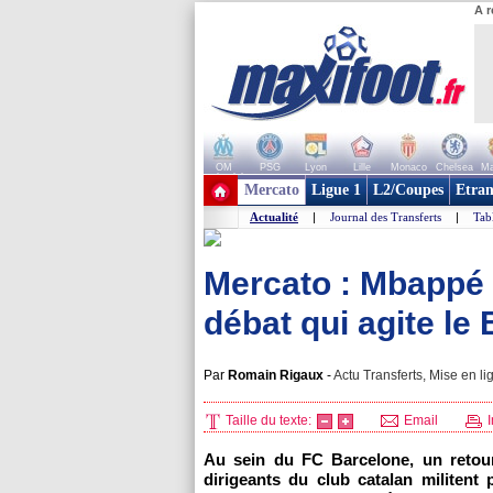
A r
OM
PSG
Lyon
Lille
Monaco
Chelsea
Ma
+ de clubs
Mercato
Ligue 1
L2/Coupes
Etran
Actualité
|
Journal des Transferts
|
Tab
Mercato : Mbappé 
débat qui agite le
Par
Romain Rigaux
-
Actu Transferts, Mise en li
Taille du texte:
Email
I
Au sein du FC Barcelone, un retour
dirigeants du club catalan militent