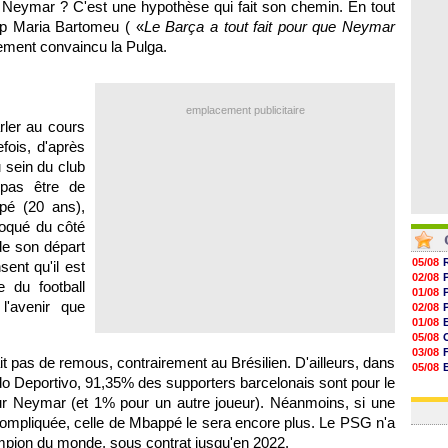
 de Neymar ? C'est une hypothèse qui fait son chemin. En tout
07/08
07/08
ep Maria Bartomeu ( «
Le Barça a tout fait pour que Neymar
07/08
lement convaincu la Pulga.
07/08
emplacement publicitaire
rler au cours
fois, d'après
 sein du club
 pas être de
ppé (20 ans),
voqué du côté
 de son départ
05/08
ent qu'il est
02/08
e du football
01/08
l'avenir que
02/08
01/08
05/08
03/08
t pas de remous, contrairement au Brésilien. D'ailleurs, dans
05/08
o Deportivo, 91,35% des supporters barcelonais sont pour le
03/08
03/08
our Neymar (et 1% pour un autre joueur). Néanmoins, si une
à compliquée, celle de Mbappé le sera encore plus. Le PSG n'a
ampion du monde, sous contrat jusqu'en 2022.