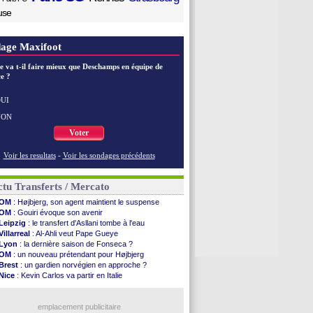
use
age Maxifoot
e va t-il faire mieux que Deschamps en équipe de
e ?
UI
NON
Voter
Voir les resultats
-
Voir les sondages précédents
tu Transferts / Mercato
OM
: Højbjerg, son agent maintient le suspense
OM
: Gouiri évoque son avenir
Leipzig
: le transfert d'Asllani tombe à l'eau
Villarreal
: Al-Ahli veut Pape Gueye
Lyon
: la dernière saison de Fonseca ?
OM
: un nouveau prétendant pour Højbjerg
Brest
: un gardien norvégien en approche ?
Nice
: Kevin Carlos va partir en Italie
Leganés
: c'est signé pour Luca Zidane (off.)
Atletico
: Ruggeri en route pour Aston Villa
Lyon
: Mangala prêté à Getafe (officiel)
emplacement publicitaire