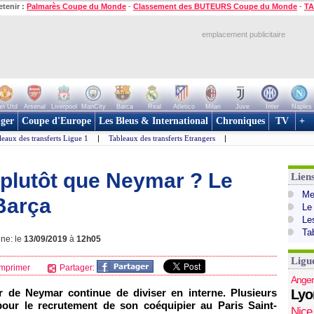
etenir :
Palmarès Coupe du Monde
-
Classement des BUTEURS Coupe du Monde
-
TA
emplacement publicitaire
n Utd
Arsenal
Liverpool
ManCity
Barca
Real
Atletico
Milan
Juve
Inter
Naples
ger
Coupe d'Europe
Les Bleus & International
Chroniques
TV
+
leaux des transferts Ligue 1
|
Tableaux des transferts Etrangers
|
plutôt que Neymar ? Le
Lien
Mer
 Barça
Le
Le
Ta
gne: le
13/09/2019
à
12h05
Ligu
mprimer
Partager:
Anger
 de Neymar continue de diviser en interne. Plusieurs
Lyo
 pour le recrutement de son coéquipier au Paris Saint-
Nice