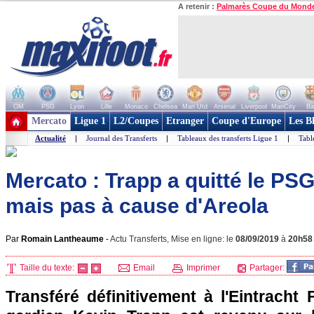
A retenir :
Palmarès Coupe du Mond
OM
PSG
Lyon
Lille
Monaco
Chelsea
Man Utd
Arsenal
Liverpool
ManCity
Ba
+ de clubs
Mercato
Ligue 1
L2/Coupes
Etranger
Coupe d'Europe
Les B
Actualité
|
Journal des Transferts
|
Tableaux des transferts Ligue 1
|
Tabl
Mercato : Trapp a quitté le PS
mais pas à cause d'Areola
Par
Romain Lantheaume
-
Actu Transferts, Mise en ligne: le
08/09/2019
à
20h58
Taille du texte:
Email
Imprimer
Partager:
Transféré définitivement à l'Eintracht F