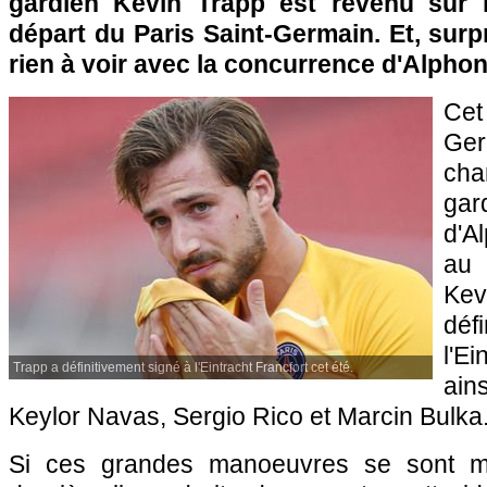
gardien Kevin Trapp est revenu sur 
départ du Paris Saint-Germain. Et, surpr
rien à voir avec la concurrence d'Alphon
Cet
Ge
cha
gar
d'A
au 
Ke
dé
l'E
Trapp a définitivement signé à l'Eintracht Francfort cet été.
ain
Keylor Navas, Sergio Rico et Marcin Bulka
Si ces grandes manoeuvres se sont ma