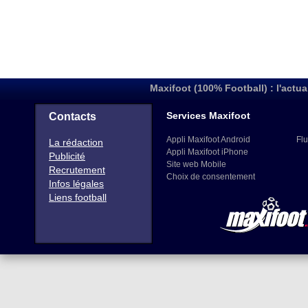
Maxifoot (100% Football) : l'actua
Services Maxifoot
Contacts
Appli Maxifoot Android
Flu
La rédaction
Appli Maxifoot iPhone
Publicité
Site web Mobile
Recrutement
Choix de consentement
Infos légales
Liens football