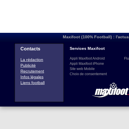
Maxifoot (100% Football) : l'actua
Services Maxifoot
Contacts
Appli Maxifoot Android
Flu
La rédaction
Appli Maxifoot iPhone
Publicité
Site web Mobile
Recrutement
Choix de consentement
Infos légales
Liens football