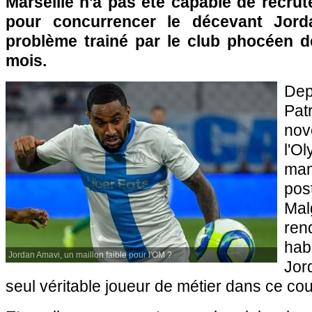
Marseille n'a pas été capable de recrut
pour concurrencer le décevant Jord
problème trainé par le club phocéen d
mois.
De
Pa
no
l'O
man
pos
Ma
ren
hab
Jordan Amavi, un maillon faible pour l'OM ?
Jor
seul véritable joueur de métier dans ce coul