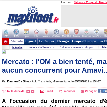
A retenir :
Palmarès Coupe du Mond
OM
PSG
Lyon
Lille
Monaco
Chelsea
Man Utd
Arsenal
Liverpool
ManCity
Ba
+ de clubs
Mercato
Ligue 1
L2/Coupes
Etranger
Coupe d'Europe
Les B
Actualité
|
Journal des Transferts
|
Tableaux des transferts Ligue 1
|
Tabl
Mercato : l'OM a bien tenté, ma
aucun concurrent pour Amavi..
Par
Damien Da Silva
-
Actu Transferts, Mise en ligne: le
05/09/2019
à
15h07
Taille du texte:
Email
Imprimer
Partager:
A l'occasion du dernier mercato d'é