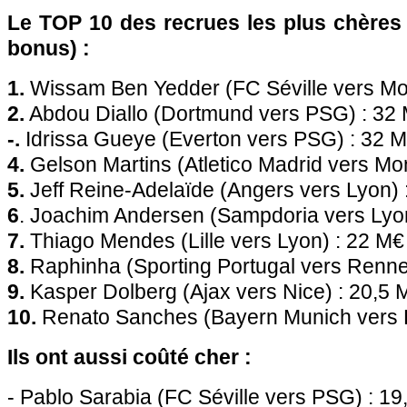
Le TOP 10 des recrues les plus chères 
bonus) :
1.
Wissam Ben Yedder (FC Séville vers Mo
2.
Abdou Diallo (Dortmund vers PSG) : 32
-.
Idrissa Gueye (Everton vers PSG) : 32 
4.
Gelson Martins (Atletico Madrid vers Mo
5.
Jeff Reine-Adelaïde (Angers vers Lyon) 
6
. Joachim Andersen (Sampdoria vers Lyo
7.
Thiago Mendes (Lille vers Lyon) : 22 M€
8.
Raphinha (Sporting Portugal vers Renne
9.
Kasper Dolberg (Ajax vers Nice) : 20,5 
10.
Renato Sanches (Bayern Munich vers Li
Ils ont aussi coûté cher :
- Pablo Sarabia (FC Séville vers PSG) : 19