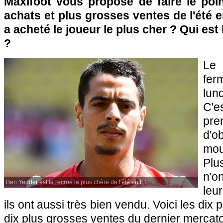
Maxifoot vous propose de faire le poin
achats et plus grosses ventes de l'été e
a acheté le joueur le plus cher ? Qui est
?
Le 
fe
lun
C'
pr
d'o
mou
Plu
n'o
Ben Yedder est la recrue la plus chère de l'été en L1
leur
ils ont aussi très bien vendu. Voici les dix 
dix plus grosses ventes du dernier mercat