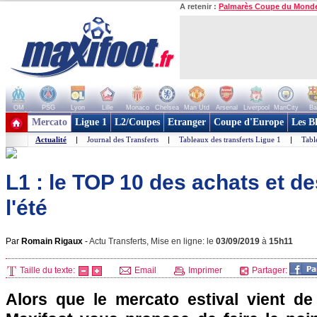
A retenir :
Palmarès Coupe du Mond
OM
PSG
Lyon
Lille
Monaco
Chelsea
Man Utd
Arsenal
Liverpool
ManCity
Ba
+ de clubs
Mercato
Ligue 1
L2/Coupes
Etranger
Coupe d'Europe
Les B
Actualité
|
Journal des Transferts
|
Tableaux des transferts Ligue 1
|
Tabl
L1 : le TOP 10 des achats et d
l'été
Par
Romain Rigaux
-
Actu Transferts, Mise en ligne: le
03/09/2019
à
15h11
Taille du texte:
Email
Imprimer
Partager:
Alors que le mercato estival vient de