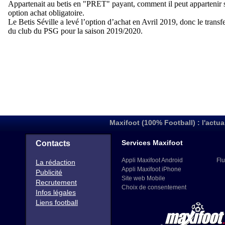
Maxifoot (100% Football) : l'actua
Services Maxifoot
Contacts
Appli Maxifoot Android
Flu
La rédaction
Appli Maxifoot iPhone
Publicité
Site web Mobile
Recrutement
Choix de consentement
Infos légales
Liens football