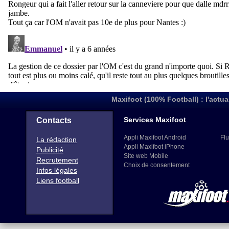
Maxifoot (100% Football) : l'actua
Services Maxifoot
Contacts
Appli Maxifoot Android
Flu
La rédaction
Appli Maxifoot iPhone
Publicité
Site web Mobile
Recrutement
Choix de consentement
Infos légales
Liens football