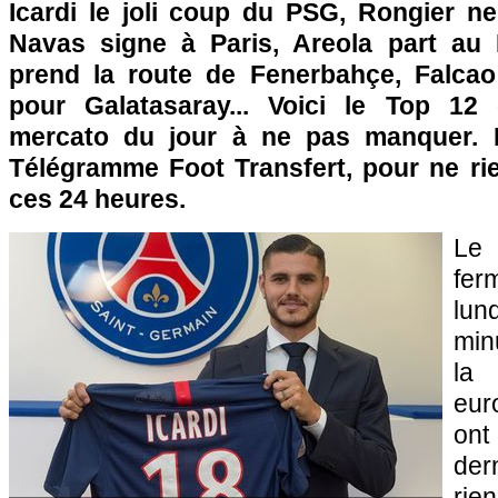
Icardi le joli coup du PSG, Rongier ne
Navas signe à Paris, Areola part au 
prend la route de Fenerbahçe, Falcao
pour Galatasaray... Voici le Top 12
mercato du jour à ne pas manquer. 
Télégramme Foot Transfert, pour ne rie
ces 24 heures.
Le 
fe
lu
min
la 
eur
ont
der
rien