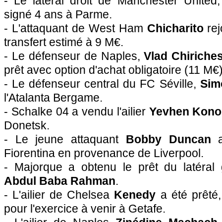
- Le latéral droit de Manchester United
signé 4 ans à Parme.
- L'attaquant de West Ham
Chicharito
rej
transfert estimé à 9 M€.
- Le défenseur de Naples,
Vlad Chiriche
prêt avec option d'achat obligatoire (11 M€)
- Le défenseur central du FC Séville,
Sim
l'Atalanta Bergame.
- Schalke 04 a vendu l'ailier
Yevhen Kono
Donetsk.
- Le jeune attaquant
Bobby Duncan
Fiorentina en provenance de Liverpool.
- Majorque a obtenu le prêt du latéral
Abdul Baba Rahman
.
- L'ailier de Chelsea
Kenedy
a été prêté
pour l'exercice à venir à Getafe.