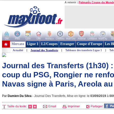
A retenir :
Palmarès Coupe du Mond
OM
PSG
Lyon
Lille
Monaco
Chelsea
Man Utd
Arsenal
Liverpool
ManCity
Ba
+ de clubs
Mercato
Ligue 1
L2/Coupes
Etranger
Coupe d'Europe
Les B
Actualité
|
Journal des Transferts
|
Tableaux des transferts Ligue 1
|
Tab
Journal des Transferts (1h30) : I
coup du PSG, Rongier ne renfo
Navas signe à Paris, Areola au 
Par
Damien Da Silva
-
Journal Des Transferts, Mise en ligne: le
03/09/2019
à
00
Taille du texte:
Email
Imprimer
Partager: