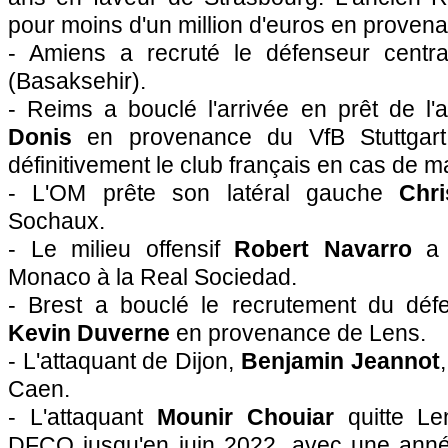
pour moins d'un million d'euros en proven
- Amiens a recruté le défenseur centr
(Basaksehir).
- Reims a bouclé l'arrivée en prêt de l'
Donis
en provenance du VfB Stuttgart.
définitivement le club français en cas de m
- L'OM prête son latéral gauche
Chr
Sochaux.
- Le milieu offensif
Robert Navarro
a 
Monaco à la Real Sociedad.
- Brest a bouclé le recrutement du déf
Kevin Duverne
en provenance de Lens.
- L'attaquant de Dijon,
Benjamin Jeannot
Caen.
- L'attaquant
Mounir Chouiar
quitte Le
DFCO jusqu'en juin 2022, avec une anné