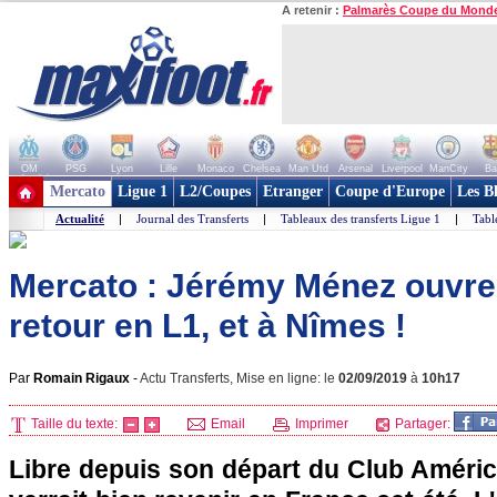
A retenir :
Palmarès Coupe du Mond
OM
PSG
Lyon
Lille
Monaco
Chelsea
Man Utd
Arsenal
Liverpool
ManCity
Ba
+ de clubs
Mercato
Ligue 1
L2/Coupes
Etranger
Coupe d'Europe
Les B
Actualité
|
Journal des Transferts
|
Tableaux des transferts Ligue 1
|
Tabl
Mercato : Jérémy Ménez ouvre 
retour en L1, et à Nîmes !
Par
Romain Rigaux
-
Actu Transferts, Mise en ligne: le
02/09/2019
à
10h17
Taille du texte:
Email
Imprimer
Partager:
Libre depuis son départ du Club Améri