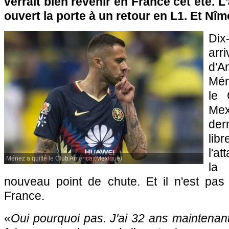
verrait bien revenir en France cet été. L
ouvert la porte à un retour en L1. Et Nîm
Dix
arr
d'A
Mén
le 
Me
de
lib
l'at
Ménez a quitté le Club América (Mexique)
la
nouveau point de chute. Et il n'est pas
France.
«
Oui pourquoi pas. J'ai 32 ans maintena