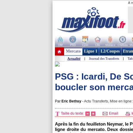
A r
OM
PSG
Lyon
Lille
Monaco
Chelsea
Ma
+ de clubs
Mercato
Ligue 1
L2/Coupes
Etran
Actualité
|
Journal des Transferts
|
Tab
PSG : Icardi, De Sc
boucler son mercat
Par
Eric Bethsy
-
Actu Transferts, Mise en ligne:
Taille du texte:
Email
I
Après la fin du feuilleton Neymar, le 
ligne droite du mercato. Deux dossier