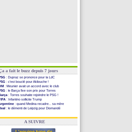
PSG
: contrat signé pour Akliouche
Chelsea
: Palace a fait son offre pour Disasi
PSG
: l'étonnante rumeur Gusto
Bologne
: Dallinga est sur le marché
Voir toutes les brèves
Ça a fait le buzz depuis 7 jours
PSG
: Dupraz se prononce pour la LdC
PSG
: c'est bouclé pour Akliouche !
OM
: Meunier avait un accord avec le club
PSG
: le Barça fixe son prix pour Torres
Barça
: Torres souhaite rejoindre le PSG !
FIFA
: Infantino sollicite Trump
Argentine
: quand Medina recadre... sa mère
Real
: le démenti de Leipzig pour Diomandé
OM
: Paixão attire un 2e club anglais
FIFA
: le conseiller d'Infantino démissionne !
A SUIVRE
L'equipe type de