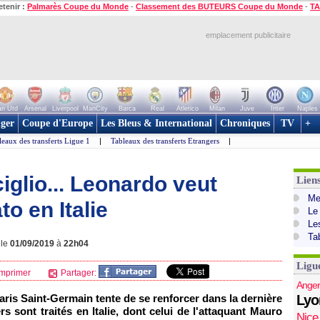
etenir :
Palmarès Coupe du Monde
-
Classement des BUTEURS Coupe du Monde
-
TA
emplacement publicitaire
n Utd
Arsenal
Liverpool
ManCity
Barca
Real
Atletico
Milan
Juve
Inter
Naples
ger
Coupe d'Europe
Les Bleus & International
Chroniques
TV
+
leaux des transferts Ligue 1
|
Tableaux des transferts Etrangers
|
iglio... Leonardo veut
Lien
Mer
o en Italie
Le
Le
Ta
 le
01/09/2019
à
22h04
Ligu
mprimer
Partager:
Anger
Paris Saint-Germain tente de se renforcer dans la dernière
Lyo
s sont traités en Italie, dont celui de l'attaquant Mauro
Nice