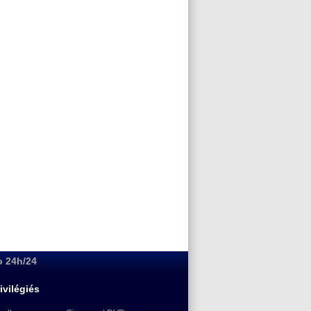
o 24h/24
ivilégiés