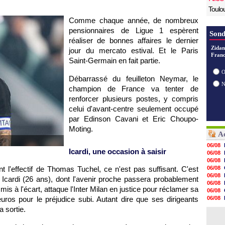
Toulo
Comme chaque année, de nombreux
pensionnaires de Ligue 1 espèrent
Sond
réaliser de bonnes affaires le dernier
Zidan
jour du mercato estival. Et le Paris
Franc
Saint-Germain en fait partie.
O
Débarrassé du feuilleton Neymar, le
champion de France va tenter de
renforcer plusieurs postes, y compris
celui d'avant-centre seulement occupé
par Edinson Cavani et Eric Choupo-
Moting.
Ac
06/08
Icardi, une occasion à saisir
06/08
06/08
 l'effectif de Thomas Tuchel, ce n'est pas suffisant. C'est
06/08
06/08
 Icardi (26 ans), dont l'avenir proche passera probablement
06/08
mis à l'écart, attaque l'Inter Milan en justice pour réclamer sa
06/08
'euros pour le préjudice subi. Autant dire que ses dirigeants
06/08
06/08
a sortie.
06/08
06/08