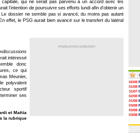
 capitale, qui ne serait pas parvenu à un accord avec les
06/08
06/08
it l'intention de poursuivre ses efforts lundi afin d'obtenir un
06/08
. Le dossier ne semble pas si avancé, du moins pas autant
06/08
En effet, le PSG aurait bien avancé sur le transfert du latéral
emplacement publicitaire
«
discussions
erait intéressé
semble donc
ures, ce qui
mas Meunier,
e polyvalent
02/08
01/08
teur sportif
31/07
 terminer ses
02/08
01/08
03/08
03/08
di et Mattia
03/08
s la rubrique
03/08
31/07