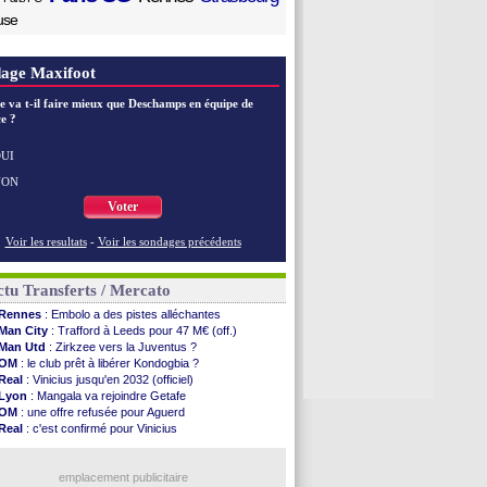
use
age Maxifoot
e va t-il faire mieux que Deschamps en équipe de
e ?
UI
NON
Voter
Voir les resultats
-
Voir les sondages précédents
tu Transferts / Mercato
Rennes
: Embolo a des pistes alléchantes
Man City
: Trafford à Leeds pour 47 M€ (off.)
Man Utd
: Zirkzee vers la Juventus ?
OM
: le club prêt à libérer Kondogbia ?
Real
: Vinicius jusqu'en 2032 (officiel)
Lyon
: Mangala va rejoindre Getafe
OM
: une offre refusée pour Aguerd
Real
: c'est confirmé pour Vinicius
Troyes
: Junior Diaz jusqu'en 2030 (officiel)
PSG
: Akliouche a signé (officiel)
OM
: une offre pour Bulka
emplacement publicitaire