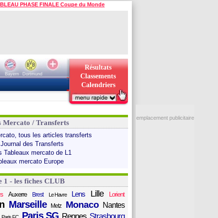
BLEAU PHASE FINALE Coupe du Monde
Résultats
Bayern
Dortmund
Classements
Calendriers
emplacement publicitaire
s Mercato / Transferts
cato, tous les articles transferts
 Journal des Transferts
s Tableaux mercato de L1
bleaux mercato Europe
e 1 - les fiches CLUB
Lille
Lens
s
Auxerre
Lorient
Brest
Le Havre
n
Marseille
Monaco
Nantes
Metz
Paris SG
Rennes
Strasbourg
Paris FC