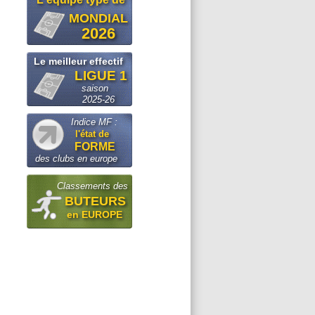
MONDIAL
2026
Le meilleur effectif
LIGUE 1
saison
2025-26
Indice MF :
l'état de
FORME
des clubs en europe
Classements des
BUTEURS
en EUROPE