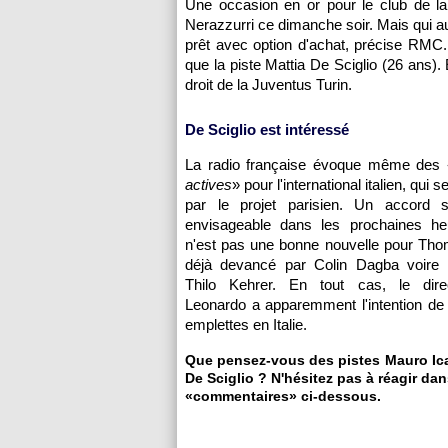
Une occasion en or pour le club de la
Nerazzurri ce dimanche soir. Mais qui aura
prêt avec option d'achat, précise RMC
que la piste Mattia De Sciglio (26 ans). 
droit de la Juventus Turin.
De Sciglio est intéressé
La radio française évoque même des 
actives
» pour l'international italien, qui s
par le projet parisien. Un accord 
envisageable dans les prochaines he
n'est pas une bonne nouvelle pour Tho
déjà devancé par Colin Dagba voire l
Thilo Kehrer. En tout cas, le direc
Leonardo a apparemment l'intention de
emplettes en Italie.
Que pensez-vous des pistes Mauro Icar
De Sciglio ? N'hésitez pas à réagir dan
«commentaires» ci-dessous.