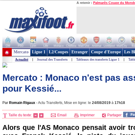
A retenir :
Palmarès Coupe du Mond
OM
PSG
Lyon
Lille
Monaco
Chelsea
Man Utd
Arsenal
Liverpool
ManCity
Ba
+ de clubs
Mercato
Ligue 1
L2/Coupes
Etranger
Coupe d'Europe
Les B
Actualité
|
Journal des Transferts
|
Tableaux des transferts Ligue 1
|
Tabl
Mercato : Monaco n'est pas as
pour Kessié...
Par
Romain Rigaux
-
Actu Transferts, Mise en ligne: le
24/08/2019
à
17h18
Taille du texte:
Email
Imprimer
Partager:
Alors que l'AS Monaco pensait avoir tr