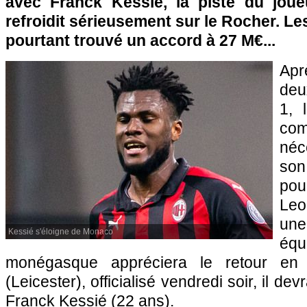
avec Franck Kessié, la piste du jou
refroidit sérieusement sur le Rocher. Le
pourtant trouvé un accord à 27 M€...
Apr
deu
1, 
com
néc
son
po
Leo
un
Kessié s'éloigne de Monaco
équi
monégasque appréciera le retour en p
(Leicester), officialisé vendredi soir, il dev
Franck Kessié (22 ans).