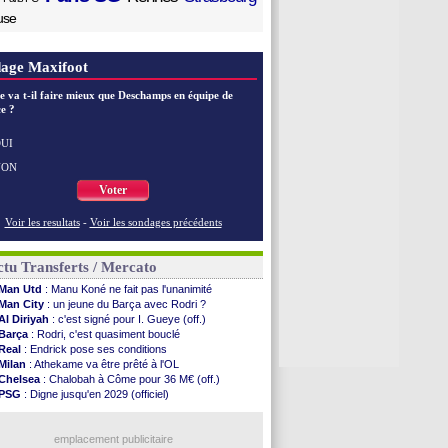
use
age Maxifoot
e va t-il faire mieux que Deschamps en équipe de
e ?
UI
NON
Voter
Voir les resultats
-
Voir les sondages précédents
tu Transferts / Mercato
Man Utd
: Manu Koné ne fait pas l'unanimité
Man City
: un jeune du Barça avec Rodri ?
Al Diriyah
: c'est signé pour I. Gueye (off.)
Barça
: Rodri, c'est quasiment bouclé
Real
: Endrick pose ses conditions
Milan
: Athekame va être prêté à l'OL
Chelsea
: Chalobah à Côme pour 36 M€ (off.)
PSG
: Digne jusqu'en 2029 (officiel)
Man Utd
: Rashford vers une réintégration
Nice
: Villarreal pense à Boudaoui
Atalanta
: Maldini prêté à Cagliari (officiel)
emplacement publicitaire