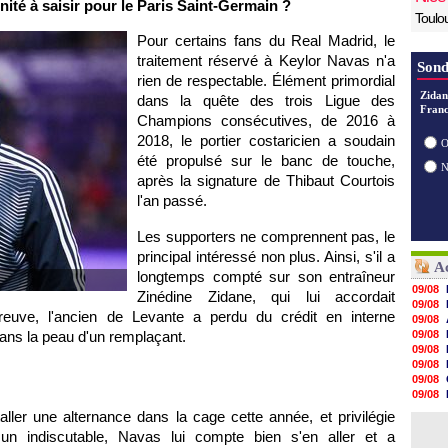
nité à saisir pour le Paris Saint-Germain ?
Toulo
Pour certains fans du Real Madrid, le
traitement réservé à Keylor Navas n'a
Sond
rien de respectable. Élément primordial
Zidan
dans la quête des trois Ligue des
Franc
Champions consécutives, de 2016 à
2018, le portier costaricien a soudain
O
été propulsé sur le banc de touche,
après la signature de Thibaut Courtois
l'an passé.
Les supporters ne comprennent pas, le
principal intéressé non plus. Ainsi, s'il a
Ac
longtemps compté sur son entraîneur
09/08
Zinédine Zidane, qui lui accordait
09/08
reuve, l'ancien de Levante a perdu du crédit en interne
09/08
dans la peau d'un remplaçant.
09/08
09/08
09/08
09/08
09/08
09/08
taller une alternance dans la cage cette année, et privilégie
09/08
 indiscutable, Navas lui compte bien s'en aller et a
09/08