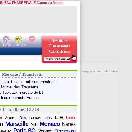
BLEAU PHASE FINALE Coupe du Monde
Résultats
Bayern
Dortmund
Classements
Calendriers
emplacement publicitaire
s Mercato / Transferts
cato, tous les articles transferts
 Journal des Transferts
s Tableaux mercato de L1
bleaux mercato Europe
e 1 - les fiches CLUB
Lille
Lens
s
Auxerre
Lorient
Brest
Le Havre
n
Marseille
Monaco
Nantes
Metz
Paris SG
Rennes
Strasbourg
Paris FC