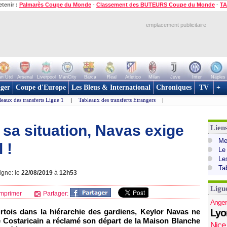
etenir :
Palmarès Coupe du Monde
-
Classement des BUTEURS Coupe du Monde
-
TA
emplacement publicitaire
n Utd
Arsenal
Liverpool
ManCity
Barca
Real
Atletico
Milan
Juve
Inter
Naples
ger
Coupe d'Europe
Les Bleus & International
Chroniques
TV
+
leaux des transferts Ligue 1
|
Tableaux des transferts Etrangers
|
 sa situation, Navas exige
Lien
Mer
 !
Le
Le
Ta
igne: le
22/08/2019
à
12h53
Ligu
mprimer
Partager:
Anger
rtois dans la hiérarchie des gardiens, Keylor Navas ne
Lyo
e Costaricain a réclamé son départ de la Maison Blanche
Nice