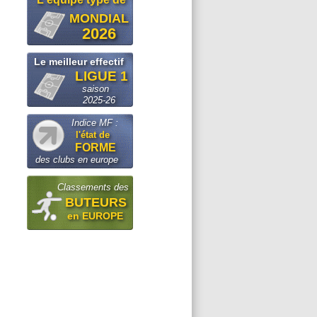
MONDIAL
2026
Le meilleur effectif
LIGUE 1
saison
2025-26
Indice MF :
l'état de
FORME
des clubs en europe
Classements des
BUTEURS
en EUROPE