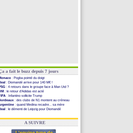
Al Nassr
: Samu Costa pour 22 M€ (off.)
Southampton
: Charles vers Fulham pour 35 M€
Inter
: Arsenal fonce sur Pio Esposito
Lyon
: la Roma se penche sur Fofana
Voir toutes les brèves
Ça a fait le buzz depuis 7 jours
Monaco
: Pogba pointé du doigt
Real
: Diomandé arrive pour 140 M€ !
PSG
: 4 retours dans le groupe face à Man Utd ?
OM
: le retour d'Adidas est acté
FIFA
: Infantino sollicite Trump
Bordeaux
: des clubs de N1 montent au créneau
Argentine
: quand Medina recadre... sa mère
Real
: le démenti de Leipzig pour Diomandé
OM
: le club prêt à libérer Kondogbia ?
OM
: Paixão attire un 2e club anglais
A SUIVRE
L'equipe type de