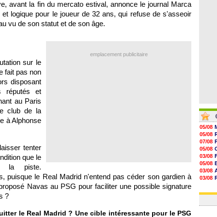
ve, avant la fin du mercato estival, annonce le journal Marca
09/08
09/08
t logique pour le joueur de 32 ans, qui refuse de s'asseoir
09/08
au vu de son statut et de son âge.
09/08
emplacement publicitaire
tation sur le
 fait pas non
ors disposant
s réputés et
nant au Paris
e club de la
le à Alphonse
05/08
05/08
07/08
aisser tenter
05/08
ndition que le
03/08
05/08
e la piste.
03/08
ds, puisque le Real Madrid n'entend pas céder son gardien à
03/08
proposé Navas au PSG pour faciliter une possible signature
06/08
03/08
s ?
quitter le Real Madrid ? Une cible intéressante pour le PSG