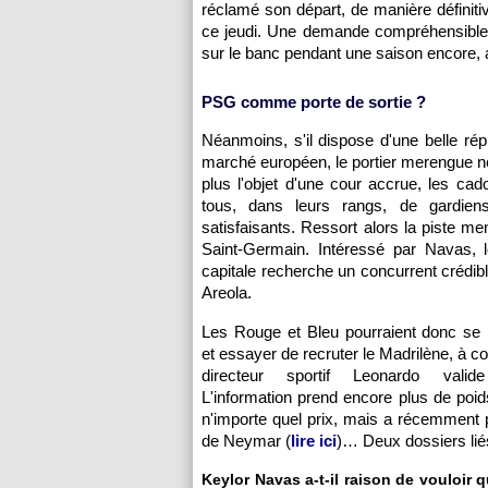
réclamé son départ, de manière définiti
ce jeudi. Une demande compréhensible e
sur le banc pendant une saison encore, 
PSG comme porte de sortie ?
Néanmoins, s'il dispose d'une belle répu
marché européen, le portier merengue ne
plus l'objet d'une cour accrue, les cad
tous, dans leurs rangs, de gardien
satisfaisants. Ressort alors la piste me
Saint-Germain. Intéressé par Navas, l
capitale recherche un concurrent crédib
Areola.
Les Rouge et Bleu pourraient donc se l
et essayer de recruter le Madrilène, à co
directeur sportif Leonardo valid
L'information prend encore plus de poi
n'importe quel prix, mais a récemment 
de Neymar (
lire ici
)… Deux dossiers lié
Keylor Navas a-t-il raison de vouloir 