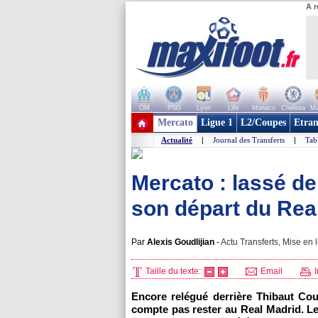
A r
OM
PSG
Lyon
Lille
Monaco
Chelsea
Ma
+ de clubs
Mercato
Ligue 1
L2/Coupes
Etran
Actualité
|
Journal des Transferts
|
Tab
Mercato : lassé de
son départ du Real
Par
Alexis Goudlijian
-
Actu Transferts, Mise en l
Taille du texte:
Email
I
Encore relégué derrière Thibaut Cou
compte pas rester au Real Madrid. L