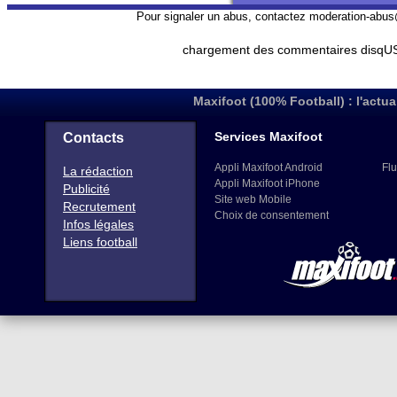
Pour signaler un abus, contactez
moderation-abus
chargement des commentaires disqUS 
Maxifoot (100% Football) : l'actua
Services Maxifoot
Contacts
Appli Maxifoot Android
Flu
La rédaction
Appli Maxifoot iPhone
Publicité
Site web Mobile
Recrutement
Choix de consentement
Infos légales
Liens football