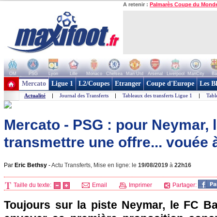
A retenir :
Palmarès Coupe du Mond
OM
PSG
Lyon
Lille
Monaco
Chelsea
Man Utd
Arsenal
Liverpool
ManCity
Ba
+ de clubs
Mercato
Ligue 1
L2/Coupes
Etranger
Coupe d'Europe
Les B
Actualité
|
Journal des Transferts
|
Tableaux des transferts Ligue 1
|
Tabl
Mercato - PSG : pour Neymar, 
transmettre une offre... vouée 
Par
Eric Bethsy
-
Actu Transferts, Mise en ligne: le
19/08/2019
à
22h16
Taille du texte:
Email
Imprimer
Partager:
Toujours sur la piste Neymar, le FC Ba