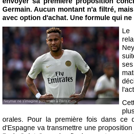
envoyer sa première proposition concr
Germain. Aucun montant n'a filtré, mais i
avec option d'achat. Une formule qui ne 
Le
rel
Ney
sui
ses
mat
dé
l'ac
Cet
Neymar ne s'imagine pas rester à Paris mais...
plu
orales. Pour la première fois dans ce 
d'Espagne va transmettre une proposition 