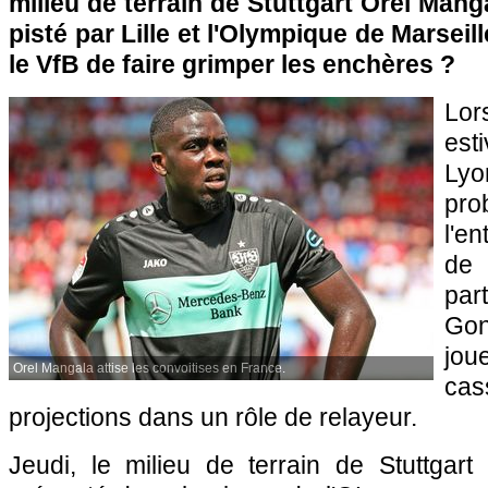
milieu de terrain de Stuttgart Orel Mang
pisté par Lille et l'Olympique de Marsei
le VfB de faire grimper les enchères ?
Lor
est
Lyo
pr
l'en
de
par
Go
jo
Orel Mangala attise les convoitises en France.
cas
projections dans un rôle de relayeur.
Jeudi, le milieu de terrain de Stuttgar