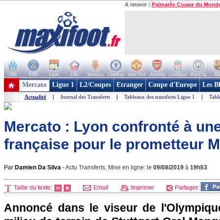
A retenir :
Palmarès Coupe du Mond
OM
PSG
Lyon
Lille
Monaco
Chelsea
Man Utd
Arsenal
Liverpool
ManCity
Ba
+ de clubs
Mercato
Ligue 1
L2/Coupes
Etranger
Coupe d'Europe
Les B
Actualité
|
Journal des Transferts
|
Tableaux des transferts Ligue 1
|
Tabl
Mercato : Lyon confronté à un
française pour le prometteur 
Par
Damien Da Silva
-
Actu Transferts, Mise en ligne: le
09/08/2019
à
19h53
Taille du texte:
Email
Imprimer
Partager:
Annoncé dans le viseur de l'Olympique