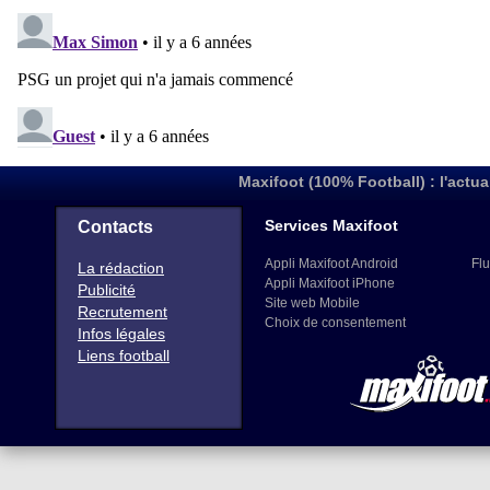
Maxifoot (100% Football) : l'actua
Services Maxifoot
Contacts
Appli Maxifoot Android
Flu
La rédaction
Appli Maxifoot iPhone
Publicité
Site web Mobile
Recrutement
Choix de consentement
Infos légales
Liens football