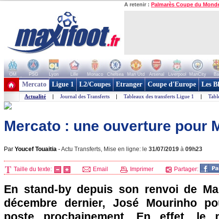
A retenir :
Palmarès Coupe du Mond
OM
PSG
Lyon
Lille
Monaco
Chelsea
Man Utd
Arsenal
Liverpool
ManCity
Ba
+ de clubs
Mercato
Ligue 1
L2/Coupes
Etranger
Coupe d'Europe
Les B
Actualité
|
Journal des Transferts
|
Tableaux des transferts Ligue 1
|
Tabl
Mercato : une ouverture pour 
Par
Youcef Touaitia
-
Actu Transferts, Mise en ligne: le
31/07/2019
à
09h23
Taille du texte:
Email
Imprimer
Partager:
En stand-by depuis son renvoi de Ma
décembre dernier, José Mourinho pou
poste prochainement. En effet, le 