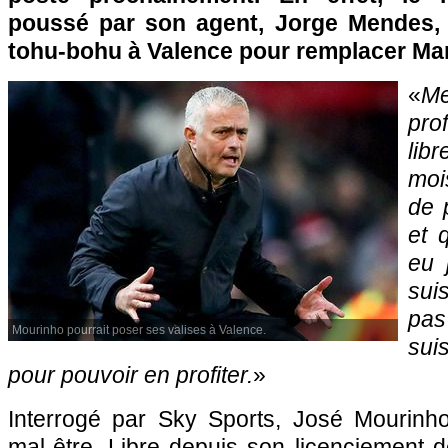
poussé par son agent, Jorge Mendes, p
tohu-bohu à Valence pour remplacer Mar
«
Me
pro
lib
mois
de p
et 
eu 
sui
pas
Mourinho pourrait poser ses valises à Valence.
sui
pour pouvoir en profiter.
»
Interrogé par Sky Sports, José Mourinh
mal-être. Libre depuis son licenciement 